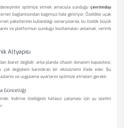
anıcı deneyimini optimize etmek amacıyla sunduğu
çevrimdışı
ternet bağlantısından bağımsız hale getiriyor. Özellikle uçak
ernet paketlerinin kullanıldığı senaryolarda, bu özellik büyük
ylarını ve platformun sunduğu kısıtlamaları anlamak, verimli
nik Altyapısı
ndan ibaret değildir; arka planda cihazın donanım kapasitesi,
k çok değişkeni barındıran bir ekosistemi ifade eder. Bu
ihazlarını ve uygulama ayarlarını optimize etmeleri gerekir.
a Güncelliği
mdır. İndirme özelliğinin hatasız çalışması için şu işletim
r: