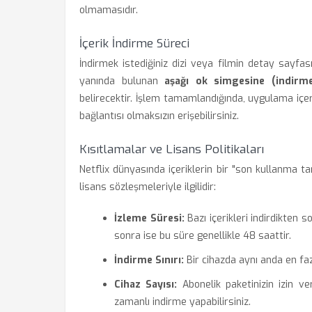
olmamasıdır.
İçerik İndirme Süreci
İndirmek istediğiniz dizi veya filmin detay sayfa
yanında bulunan
aşağı ok simgesine (indirm
belirecektir. İşlem tamamlandığında, uygulama içeri
bağlantısı olmaksızın erişebilirsiniz.
Kısıtlamalar ve Lisans Politikaları
Netflix dünyasında içeriklerin bir "son kullanma t
lisans sözleşmeleriyle ilgilidir:
İzleme Süresi:
Bazı içerikleri indirdikten 
sonra ise bu süre genellikle 48 saattir.
İndirme Sınırı:
Bir cihazda aynı anda en fazla
Cihaz Sayısı:
Abonelik paketinizin izin ver
zamanlı indirme yapabilirsiniz.