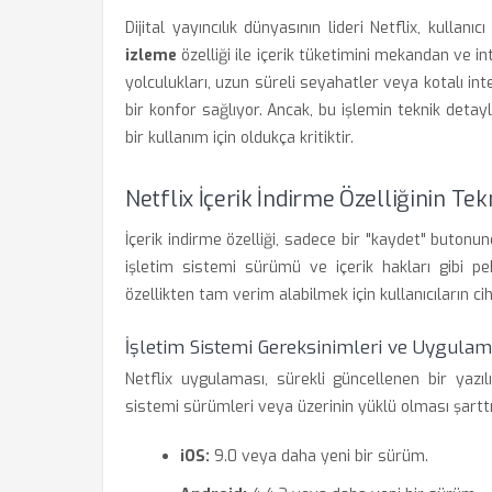
Dijital yayıncılık dünyasının lideri Netflix, kull
izleme
özelliği ile içerik tüketimini mekandan ve in
yolculukları, uzun süreli seyahatler veya kotalı int
bir konfor sağlıyor. Ancak, bu işlemin teknik deta
bir kullanım için oldukça kritiktir.
Netflix İçerik İndirme Özelliğinin Tek
İçerik indirme özelliği, sadece bir "kaydet" butonu
işletim sistemi sürümü ve içerik hakları gibi pe
özellikten tam verim alabilmek için kullanıcıların c
İşletim Sistemi Gereksinimleri ve Uygulam
Netflix uygulaması, sürekli güncellenen bir yazılı
sistemi sürümleri veya üzerinin yüklü olması şarttı
iOS:
9.0 veya daha yeni bir sürüm.