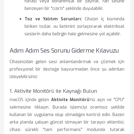
hatası veya donanımsal bir zayıflık, fan sesine
benzeyen bir "cızırtı" şeklinde duyulabilir.
Toz ve Yalıtım Sorunları:
Cihazın iç kısmında
biriken tozlar, ısı iletimini zorlaştırarak elektriksel
seslerin daha belirgin hale gelmesine yol açabilir.
Adım Adım Ses Sorunu Giderme Kılavuzu
Cihazınızdan gelen sesi anlamlandırmak ve çözmek için
profesyonel bir desteğe başvurmadan önce şu adımları
izleyebilirsiniz:
1. Aktivite Monitörü ile Kaynağı Bulun
macOS içinde gelen
Aktivite Monitörü
'nü açın ve "CPU"
sekmesine tıklayın. Burada işlemciyi orantısız şekilde
kullanan bir uygulama olup olmadığını kontrol edin. Bazen
arka planda çalışan güncel olmayan bir tarayıcı eklentisi,
cihazı sürekli "tam performans" modunda tutarak