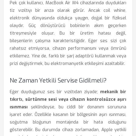
Pek çok kullanıcı, MacBook Air M4 cihazlarında duydukları
tiz vızıltıyı bir arıza olarak görür. Ancak coil whine,
elektronik dünyasında oldukça yaygın, doğal bir fiziksel
olaydır. Güç dönüştürücü bobinlerin akım geçerken
titreşmesiyle oluşur. Bu bir üretim hatası değil,
bileşenlerin çalışma karakteristiğidir. Eğer ses sizi çok
rahatsız etmiyorsa, cihazın performansını veya ömrünü
etkilemez. Yine de, farklı bir şarj adaptörü kullanmak veya
prizi değiştirmek, bu elektromanyetik etkileşimi azaltabilir.
Ne Zaman Yetkili Servise Gidilmeli?
Eğer duyduğunuz ses bir vızıltıdan ziyade;
mekanik bir
tıkırtı, sürtünme sesi veya cihazın kontrolsüzce aşırı
ısınması
şeklindeyse, bu ciddi bir donanım sorununa
işaret eder. Özellikle kasanın bir bölgesinin aşırı ısınması,
soğutma bloğunun montajında bir hata olduğunu
gösterebilir. Bu durumda cihazı zorlamadan, Apple yetkili