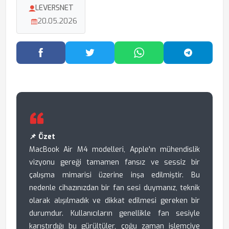
LEVERSNET
20.05.2026
Facebook'ta Paylaş
Twitter'da Paylaş
WhatsApp'ta Paylaş
Telegram
📌 Özet
MacBook Air M4 modelleri, Apple'ın mühendislik
vizyonu gereği tamamen fansız ve sessiz bir
çalışma mimarisi üzerine inşa edilmiştir. Bu
nedenle cihazınızdan bir fan sesi duymanız, teknik
olarak alışılmadık ve dikkat edilmesi gereken bir
durumdur. Kullanıcıların genellikle fan sesiyle
karıştırdığı bu gürültüler, çoğu zaman işlemciye