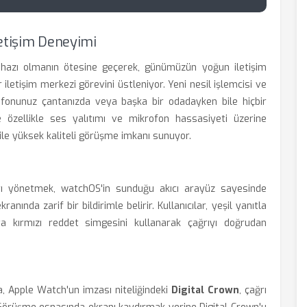
İletişim Deneyimi
cihazı olmanın ötesine geçerek, günümüzün yoğun iletişim
iletişim merkezi görevini üstleniyor. Yeni nesil işlemcisi ve
efonunuz çantanızda veya başka bir odadayken bile hiçbir
 özellikle ses yalıtımı ve mikrofon hassasiyeti üzerine
ile yüksek kaliteli görüşme imkanı sunuyor.
yı yönetmek, watchOS'in sunduğu akıcı arayüz sayesinde
anında zarif bir bildirimle belirir. Kullanıcılar, yeşil yanıtla
a kırmızı reddet simgesini kullanarak çağrıyı doğrudan
a, Apple Watch'un imzası niteliğindeki
Digital Crown
, çağrı