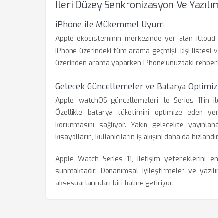
İleri Düzey Senkronizasyon Ve Yazılı
iPhone ile Mükemmel Uyum
Apple ekosisteminin merkezinde yer alan iCloud s
iPhone üzerindeki tüm arama geçmişi, kişi listesi ve
üzerinden arama yaparken iPhone'unuzdaki rehberini
Gelecek Güncellemeler ve Batarya Optimi
Apple, watchOS güncellemeleri ile Series 11'in i
Özellikle batarya tüketimini optimize eden ye
korunmasını sağlıyor. Yakın gelecekte yayınla
kısayolların, kullanıcıların iş akışını daha da hızland
Apple Watch Series 11, iletişim yeteneklerini en
sunmaktadır. Donanımsal iyileştirmeler ve yazılım
aksesuarlarından biri haline getiriyor.