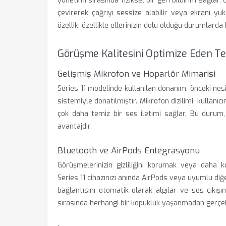
yönetimi sırasında fiziksel bir geri bildirim sağla
çevirerek çağrıyı sessize alabilir veya ekranı yuk
özellik, özellikle ellerinizin dolu olduğu durumlarda
Görüşme Kalitesini Optimize Eden Te
Gelişmiş Mikrofon ve Hoparlör Mimarisi
Series 11 modelinde kullanılan donanım, önceki ne
sistemiyle donatılmıştır. Mikrofon dizilimi, kullanı
çok daha temiz bir ses iletimi sağlar. Bu durum,
avantajdır.
Bluetooth ve AirPods Entegrasyonu
Görüşmelerinizin gizliliğini korumak veya daha 
Series 11 cihazınızı anında AirPods veya uyumlu diğer 
bağlantısını otomatik olarak algılar ve ses çıkışı
sırasında herhangi bir kopukluk yaşanmadan gerçek