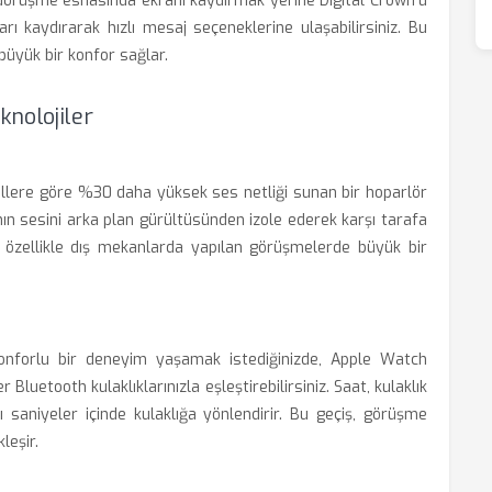
r. Görüşme esnasında ekranı kaydırmak yerine Digital Crown'u
arı kaydırarak hızlı mesaj seçeneklerine ulaşabilirsiniz. Bu
 büyük bir konfor sağlar.
knolojiler
sillere göre %30 daha yüksek ses netliği sunan bir hoparlör
cının sesini arka plan gürültüsünden izole ederek karşı tarafa
 özellikle dış mekanlarda yapılan görüşmelerde büyük bir
konforlu bir deneyim yaşamak istediğinizde, Apple Watch
Bluetooth kulaklıklarınızla eşleştirebilirsiniz. Saat, kulaklık
nı saniyeler içinde kulaklığa yönlendirir. Bu geçiş, görüşme
leşir.