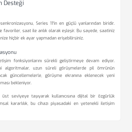
m Desteği
enkronizasyonu, Series 11'in en güçlü yanlarından biridir.
 favoriler, saat ile anlık olarak eşleşir. Bu sayede, saatiniz
ze hiçbir ek ayar yapmadan erişebilirsiniz.
zasyonu
letişim fonksiyonlarını sürekli geliştirmeye devam ediyor.
ni algoritmalar, uzun süreli görüşmelerde pil ömrünün
nacak güncellemelerle, görüşme ekranına eklenecek yeni
ırması bekleniyor.
 üst seviyeye taşıyarak kullanıcısına dijital bir özgürlük
sal kararlılık, bu cihazı piyasadaki en yetenekli iletişim