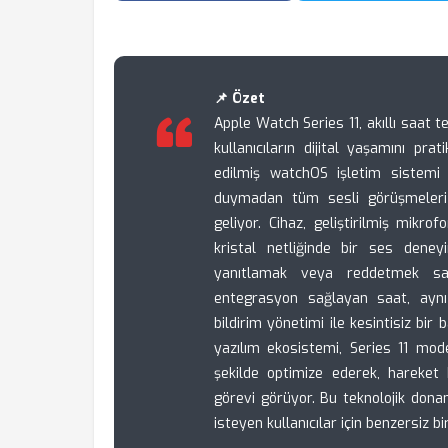
📌 Özet
Apple Watch Series 11, akıllı saat t
kullanıcıların dijital yaşamını pra
edilmiş watchOS işletim sistemi s
duymadan tüm sesli görüşmeleri
geliyor. Cihaz, geliştirilmiş mikro
kristal netliğinde bir ses deney
yanıtlamak veya reddetmek sani
entegrasyon sağlayan saat, aynı
bildirim yönetimi ile kesintisiz bir 
yazılım ekosistemi, Series 11 mode
şekilde optimize ederek, hareket 
görevi görüyor. Bu teknolojik do
isteyen kullanıcılar için benzersiz bi