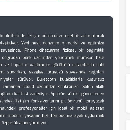
eknolojilerinde iletişim odaklı devrimsel bir adım atarak
tikleştiriyor. Yeni nesil donanım mimarisi ve optimize
ayesinde, iPhone cihazlarına fiziksel bir bağımlılık
 doğrudan bilek üzerinden yönetmek mümkün hale
fon ve hoparlör yalıtımı ile gürültülü ortamlarda dahi
imi sunarken, sezgisel arayüzü sayesinde çağrıları
yeler sürüyor. Bluetooth kulaklıklarla kusursuz
 zamanda iCloud üzerinden senkronize edilen akıllı
bağlantı kalitesi vadediyor. Apple'ın sürekli güncellenen
lindeki iletişim fonksiyonlarını pil ömrünü koruyacak
halindeki profesyoneller için ideal bir mobil asistan
nanım, modern yaşamın hızlı temposuna ayak uydurmak
r özgürlük alanı yaratıyor.