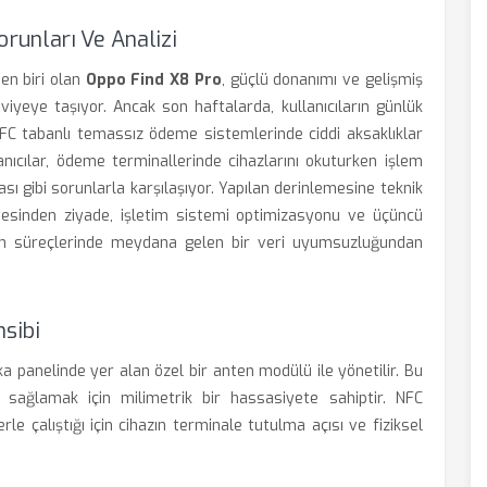
runları Ve Analizi
den biri olan
Oppo Find X8 Pro
, güçlü donanımı ve gelişmiş
viyeye taşıyor. Ancak son haftalarda, kullanıcıların günlük
 NFC tabanlı temassız ödeme sistemlerinde ciddi aksaklıklar
anıcılar, ödeme terminallerinde cihazlarını okuturken işlem
ı gibi sorunlarla karşılaşıyor. Yapılan derinlemesine teknik
esinden ziyade, işletim sistemi optimizasyonu ve üçüncü
on süreçlerinde meydana gelen bir veri uyumsuzluğundan
nsibi
ka panelinde yer alan özel bir anten modülü ile yönetilir. Bu
 sağlamak için milimetrik bir hassasiyete sahiptir. NFC
rle çalıştığı için cihazın terminale tutulma açısı ve fiziksel