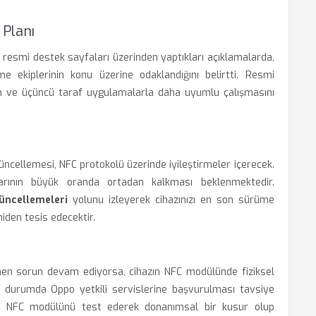
 Planı
e resmi destek sayfaları üzerinden yaptıkları açıklamalarda,
me ekiplerinin konu üzerine odaklandığını belirtti. Resmi
an ve üçüncü taraf uygulamalarla daha uyumlu çalışmasını
cellemesi, NFC protokolü üzerinde iyileştirmeler içerecek.
larının büyük oranda ortadan kalkması beklenmektedir.
üncellemeleri
yolunu izleyerek cihazınızı en son sürüme
den tesis edecektir.
en sorun devam ediyorsa, cihazın NFC modülünde fiziksel
Bu durumda Oppo yetkili servislerine başvurulması tavsiye
azın NFC modülünü test ederek donanımsal bir kusur olup