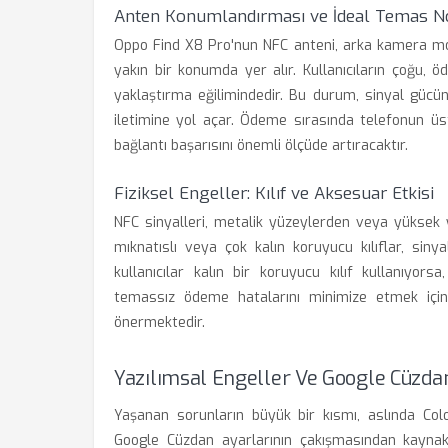
Anten Konumlandırması ve İdeal Temas N
Oppo Find X8 Pro'nun NFC anteni, arka kamera mo
yakın bir konumda yer alır. Kullanıcıların çoğu, 
yaklaştırma eğilimindedir. Bu durum, sinyal gücü
iletimine yol açar. Ödeme sırasında telefonun üs
bağlantı başarısını önemli ölçüde artıracaktır.
Fiziksel Engeller: Kılıf ve Aksesuar Etkisi
NFC sinyalleri, metalik yüzeylerden veya yüksek 
mıknatıslı veya çok kalın koruyucu kılıflar, siny
kullanıcılar kalın bir koruyucu kılıf kullanıyor
temassız ödeme hatalarını minimize etmek için m
önermektedir.
Yazılımsal Engeller Ve Google Cüzda
Yaşanan sorunların büyük bir kısmı, aslında Colo
Google Cüzdan ayarlarının çakışmasından kaynakla