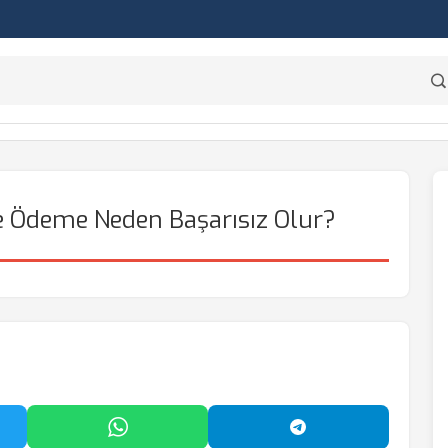
e Ödeme Neden Başarısız Olur?
'da Paylaş
WhatsApp'ta Paylaş
Telegram'da Payl