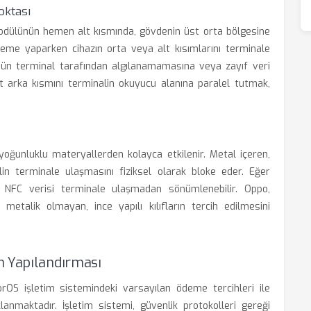
oktası
dülünün hemen alt kısmında, gövdenin üst orta bölgesine
ödeme yaparken cihazın orta veya alt kısımlarını terminale
nün terminal tarafından algılanamamasına veya zayıf veri
t arka kısmını terminalin okuyucu alanına paralel tutmak,
yoğunluklu materyallerden kolayca etkilenir. Metal içeren,
alin terminale ulaşmasını fiziksel olarak bloke eder. Eğer
sa, NFC verisi terminale ulaşmadan sönümlenebilir. Oppo,
etalik olmayan, ince yapılı kılıfların tercih edilmesini
n Yapılandırması
rOS işletim sistemindeki varsayılan ödeme tercihleri ile
nmaktadır. İşletim sistemi, güvenlik protokolleri gereği