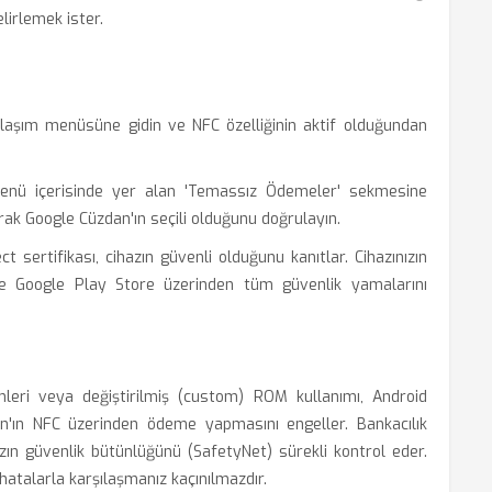
lirlemek ister.
laşım menüsüne gidin ve NFC özelliğinin aktif olduğundan
nü içerisinde yer alan 'Temassız Ödemeler' sekmesine
ak Google Cüzdan'ın seçili olduğunu doğrulayın.
 sertifikası, cihazın güvenli olduğunu kanıtlar. Cihazınızın
e Google Play Store üzerinden tüm güvenlik yamalarını
mleri veya değiştirilmiş (custom) ROM kullanımı, Android
an'ın NFC üzerinden ödeme yapmasını engeller. Bankacılık
ın güvenlik bütünlüğünü (SafetyNet) sürekli kontrol eder.
 hatalarla karşılaşmanız kaçınılmazdır.