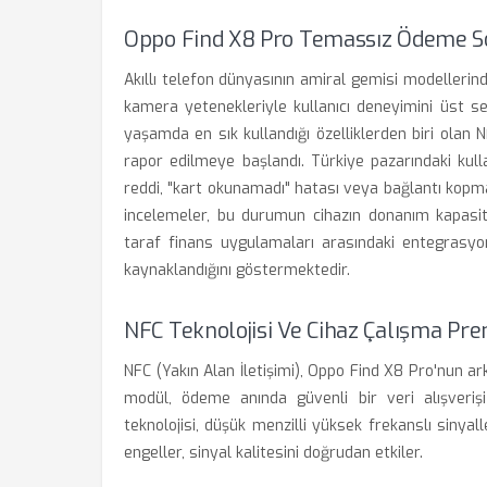
Oppo Find X8 Pro Temassız Ödeme So
Akıllı telefon dünyasının amiral gemisi modellerin
kamera yetenekleriyle kullanıcı deneyimini üst se
yaşamda en sık kullandığı özelliklerden biri olan
rapor edilmeye başlandı. Türkiye pazarındaki kull
reddi, "kart okunamadı" hatası veya bağlantı kopmas
incelemeler, bu durumun cihazın donanım kapasit
taraf finans uygulamaları arasındaki entegrasy
kaynaklandığını göstermektedir.
NFC Teknolojisi Ve Cihaz Çalışma Pre
NFC (Yakın Alan İletişimi), Oppo Find X8 Pro'nun ar
modül, ödeme anında güvenli bir veri alışverişi
teknolojisi, düşük menzilli yüksek frekanslı sinyalle
engeller, sinyal kalitesini doğrudan etkiler.