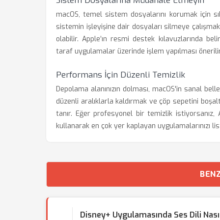
Sistem Dosyalarına Müdahale Etmeyin
macOS, temel sistem dosyalarını korumak için sıkı
sistemin işleyişine dair dosyaları silmeye çalışm
olabilir. Apple’ın resmi destek kılavuzlarında bel
taraf uygulamalar üzerinde işlem yapılması önerilir
Performans İçin Düzenli Temizlik
Depolama alanınızın dolması, macOS'in sanal bellek
düzenli aralıklarla kaldırmak ve çöp sepetini boşa
tanır. Eğer profesyonel bir temizlik istiyorsanı
kullanarak en çok yer kaplayan uygulamalarınızı liste
BENZ
Disney+ Uygulamasında Ses Dili Nasıl 