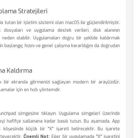
ama Stratejileri
a tutan bir işletim sistemi olan macOS ile güçlendirilmiştir.
 dosyaları ve uygulama destek verileri, disk alanının
eden olabilir. Uygulamaları doğru bir şekilde kaldırmak
başlangıç hızını ve genel çalışma kararlılığını da doğrudan
ma Kaldırma
k bir ekranda görmenizi sağlayan modern bir arayüzdür.
amalar için en hızlı yöntemdir.
aunchpad simgesine tıklayın. Uygulama simgeleri üzerinde
geyi hafifçe sallanana kadar basılı tutun. Bu aşamada, App
köşesinde küçük bir "X" işareti belirecektir. Bu işarete
steyecektir.
Önemli Not:
Eğer bir uygulamada "X" işaretini