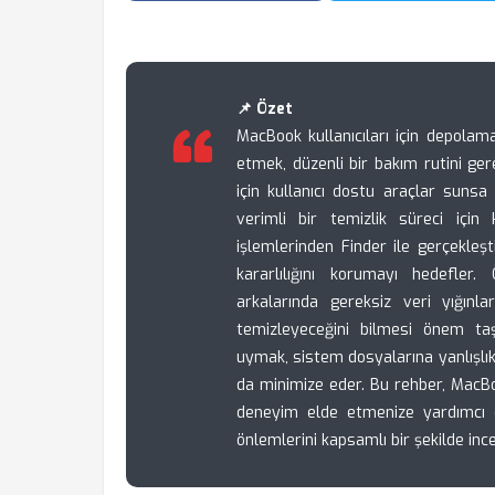
📌 Özet
MacBook kullanıcıları için depola
etmek, düzenli bir bakım rutini ger
için kullanıcı dostu araçlar suns
verimli bir temizlik süreci için 
işlemlerinden Finder ile gerçekleş
kararlılığını korumayı hedefler.
arkalarında gereksiz veri yığınlar
temizleyeceğini bilmesi önem taş
uymak, sistem dosyalarına yanlışlık
da minimize eder. Bu rehber, MacBoo
deneyim elde etmenize yardımcı o
önlemlerini kapsamlı bir şekilde inc