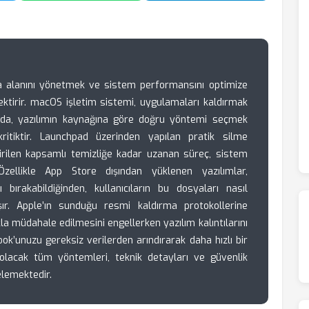
ma alanını yönetmek ve sistem performansını optimize
ektirir. macOS işletim sistemi, uygulamaları kaldırmak
a da, yazılımın kaynağına göre doğru yöntemi seçmek
kritiktir. Launchpad üzerinden yapılan pratik silme
tirilen kapsamlı temizliğe kadar uzanan süreç, sistem
 Özellikle App Store dışından yüklenen yazılımlar,
ı bırakabildiğinden, kullanıcıların bu dosyaları nasıl
ır. Apple’ın sunduğu resmi kaldırma protokollerine
la müdahale edilmesini engellerken yazılım kalıntılarını
k’unuzu gereksiz verilerden arındırarak daha hızlı bir
lacak tüm yöntemleri, teknik detayları ve güvenlik
elemektedir.