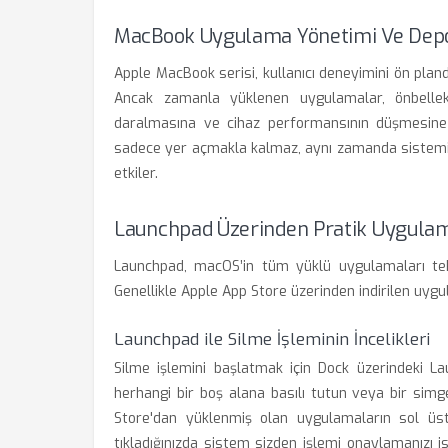
MacBook Uygulama Yönetimi Ve Depol
Apple MacBook serisi, kullanıcı deneyimini ön pland
Ancak zamanla yüklenen uygulamalar, önbellek
daralmasına ve cihaz performansının düşmesine n
sadece yer açmakla kalmaz, aynı zamanda sistemin 
etkiler.
Launchpad Üzerinden Pratik Uygula
Launchpad, macOS’in tüm yüklü uygulamaları te
Genellikle Apple App Store üzerinden indirilen uygul
Launchpad ile Silme İşleminin İncelikleri
Silme işlemini başlatmak için Dock üzerindeki L
herhangi bir boş alana basılı tutun veya bir sim
Store'dan yüklenmiş olan uygulamaların sol üst 
tıkladığınızda sistem sizden işlemi onaylamanızı i