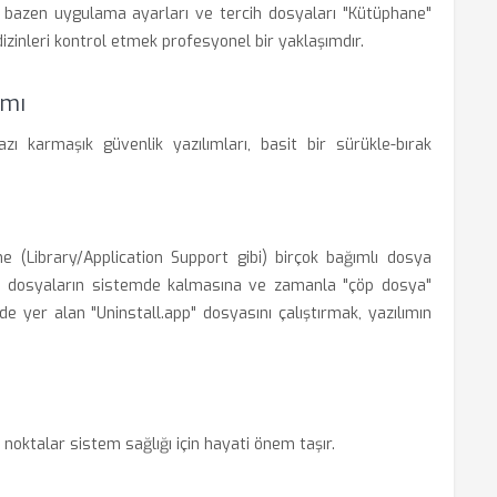
 bazen uygulama ayarları ve tercih dosyaları "Kütüphane"
 dizinleri kontrol etmek profesyonel bir yaklaşımdır.
ımı
ı karmaşık güvenlik yazılımları, basit bir sürükle-bırak
rine (Library/Application Support gibi) birçok bağımlı dosya
bu dosyaların sistemde kalmasına ve zamanla "çöp dosya"
e yer alan "Uninstall.app" dosyasını çalıştırmak, yazılımın
 noktalar sistem sağlığı için hayati önem taşır.