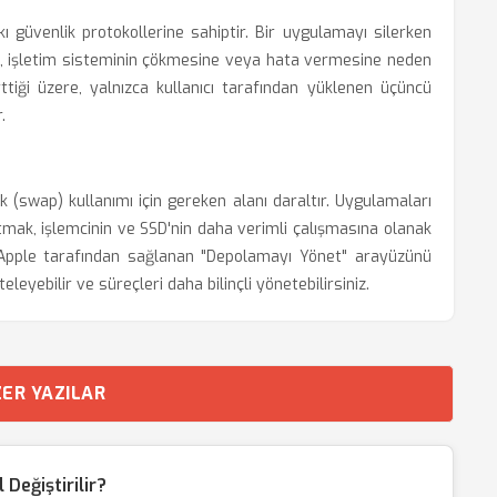
 güvenlik protokollerine sahiptir. Bir uygulamayı silerken
ak, işletim sisteminin çökmesine veya hata vermesine neden
irttiği üzere, yalnızca kullanıcı tarafından yüklenen üçüncü
.
 (swap) kullanımı için gereken alanı daraltır. Uygulamaları
ltmak, işlemcinin ve SSD'nin daha verimli çalışmasına olanak
z, Apple tarafından sağlanan "Depolamayı Yönet" arayüzünü
leyebilir ve süreçleri daha bilinçli yönetebilirsiniz.
ER YAZILAR
Değiştirilir?