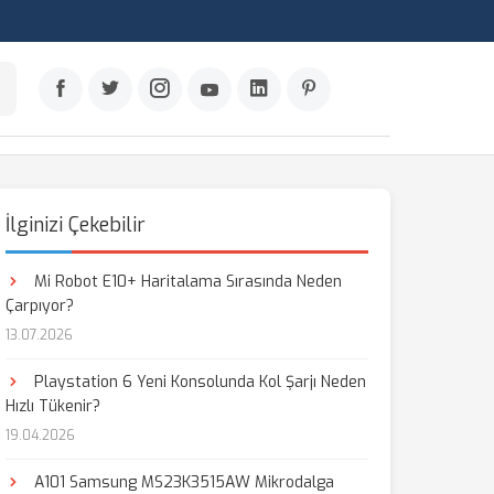
İlginizi Çekebilir
Mi Robot E10+ Haritalama Sırasında Neden
Çarpıyor?
13.07.2026
Playstation 6 Yeni Konsolunda Kol Şarjı Neden
Hızlı Tükenir?
19.04.2026
A101 Samsung MS23K3515AW Mikrodalga
aş