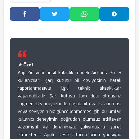
Facebook'ta Paylaş
Twitter'da Paylaş
WhatsApp'ta Paylaş
Telegram
📌 Özet
Apple'ın yeni nesil kulaklık modeli AirPods Pro 3
kullanıcıları, şarj kutusu pil seviyesinin hatalı
raporlanmasıyla ilgili teknik aksaklıklar
yaşamaktadır. Şarj kutusu tam dolu olmasına
rağmen iOS arayüzünde düşük pil uyarısı alınması
veya seviyenin hiç güncellenmemesi gibi durumlar,
kullanıcı deneyimini doğrudan olumsuz etkileyen
yazılımsal ve donanımsal çakışmalara işaret
etmektedir. Apple Destek forumlarına yansıyan