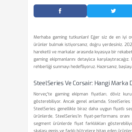
Facebook'ta Paylaş
Twitter
Merhaba gaming tutkunları! Eğer siz de en iyi oy
ürünler bulmak istiyorsanız, doğru yerdesiniz. 202
hareketli ve markalar arasında kıyasıya bir rekabe
gaming ekipmanlarını detaylıca karşılaştıracağız.
rehberliği sunmayı hedefliyoruz. Hazırsanız, başlay
SteelSeries Ve Corsair: Hangi Marka 
Norveç'te gaming ekipman fiyatları, döviz kur
gösterebiliyor. Ancak genel anlamda, SteelSeries 
SteelSeries genellikle biraz daha uygun fiyatlı s
ürünlerde, SteelSeries’in fiyat-performans oran
segment ürünlerde fiyat farklılıkları gösterebil
skalası geniş ve farklı bütçelere hitap eden ürünle