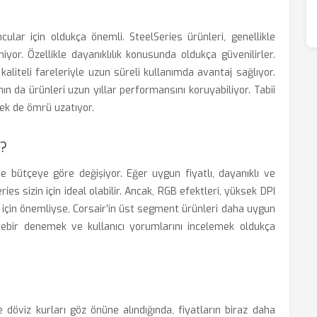
lar için oldukça önemli. SteelSeries ürünleri, genellikle
iyor. Özellikle dayanıklılık konusunda oldukça güvenilirler.
kaliteli fareleriyle uzun süreli kullanımda avantaj sağlıyor.
nın da ürünleri uzun yıllar performansını koruyabiliyor. Tabii
mek de ömrü uzatıyor.
i?
e bütçeye göre değişiyor. Eğer uygun fiyatlı, dayanıklı ve
ies sizin için ideal olabilir. Ancak, RGB efektleri, yüksek DPI
izin için önemliyse, Corsair’in üst segment ürünleri daha uygun
 birebir denemek ve kullanıcı yorumlarını incelemek oldukça
e döviz kurları göz önüne alındığında, fiyatların biraz daha