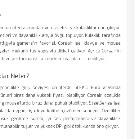
?
len ürünleri arasında oyun fareleri ve kulaklıklar öne çıkıyor.
etleri ve dayanıklılıklarıyla övgü topluyor. Kulaklık tarafında
atlığıyla gamers’ın favorisi. Corsair ise, klavye ve mouse
eler, mekanik tuş yapısıyla dikkat çekiyor. Ayrıca Corsair’in
tlı ve performanslı seçenekler olarak tercih ediliyor.
klar Neler?
genellikle giriş seviyesi ürünlerde 50-150 Euro arasında
nleri biraz daha yüksek fiyatlı olabiliyor. Corsair, özellikle
 mouse’larda biraz daha pahalı olabiliyor. SteelSeries ise,
mlarda uygun fiyatlı ve kaliteli çözümler sunuyor. Özellikler
 düşük gecikme süresi, iyi ses performansı ve dayanıklılık
lanabilir tuşlar ve yüksek DPI gibi özelliklerde öne çıkıyor.