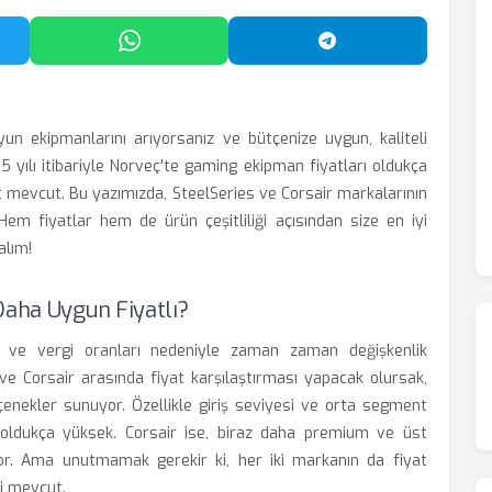
'da Paylaş
WhatsApp'ta Paylaş
Telegram'da Payl
un ekipmanlarını arıyorsanız ve bütçenize uygun, kaliteli
5 yılı itibariyle Norveç'te gaming ekipman fiyatları oldukça
t mevcut. Bu yazımızda, SteelSeries ve Corsair markalarının
 Hem fiyatlar hem de ürün çeşitliliği açısından size en iyi
alım!
Daha Uygun Fiyatlı?
u ve vergi oranları nedeniyle zaman zaman değişkenlik
ve Corsair arasında fiyat karşılaştırması yapacak olursak,
eçenekler sunuyor. Özellikle giriş seviyesi ve orta segment
ı oldukça yüksek. Corsair ise, biraz daha premium ve üst
iyor. Ama unutmamak gerekir ki, her iki markanın da fiyat
ri mevcut.