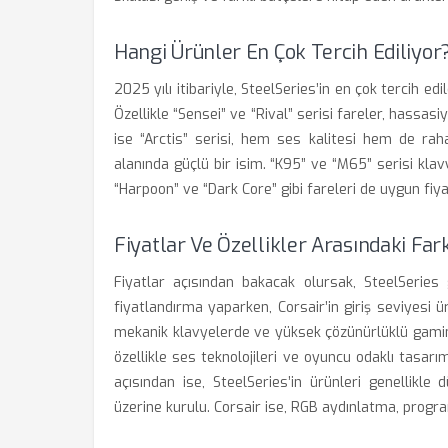
Hangi Ürünler En Çok Tercih Ediliyor
2025 yılı itibariyle, SteelSeries’in en çok tercih edi
Özellikle “Sensei” ve “Rival” serisi fareler, hassasiy
ise “Arctis” serisi, hem ses kalitesi hem de rah
alanında güçlü bir isim. “K95” ve “M65” serisi klavy
“Harpoon” ve “Dark Core” gibi fareleri de uygun fiya
Fiyatlar Ve Özellikler Arasındaki Far
Fiyatlar açısından bakacak olursak, SteelSeries 
fiyatlandırma yaparken, Corsair’in giriş seviyesi ürü
mekanik klavyelerde ve yüksek çözünürlüklü gaming
özellikle ses teknolojileri ve oyuncu odaklı tasarı
açısından ise, SteelSeries’in ürünleri genellikle
üzerine kurulu. Corsair ise, RGB aydınlatma, program