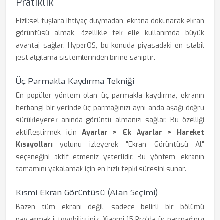
Pratiklik
Fiziksel tuşlara ihtiyaç duymadan, ekrana dokunarak ekran
görüntüsü almak, özellikle tek elle kullanımda büyük
avantaj sağlar. HyperOS, bu konuda piyasadaki en stabil
jest algılama sistemlerinden birine sahiptir.
Üç Parmakla Kaydırma Tekniği
En popüler yöntem olan üç parmakla kaydırma, ekranın
herhangi bir yerinde üç parmağınızı aynı anda aşağı doğru
sürükleyerek anında görüntü almanızı sağlar. Bu özelliği
aktifleştirmek için
Ayarlar > Ek Ayarlar > Hareket
Kısayolları
yolunu izleyerek "Ekran Görüntüsü Al"
seçeneğini aktif etmeniz yeterlidir. Bu yöntem, ekranın
tamamını yakalamak için en hızlı tepki süresini sunar.
Kısmi Ekran Görüntüsü (Alan Seçimi)
Bazen tüm ekranı değil, sadece belirli bir bölümü
paylaşmak isteyebilirsiniz. Xiaomi 15 Pro'da üç parmağınızı