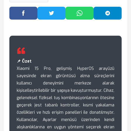
Facebook'ta Paylaş
Twitter'da Paylaş
WhatsApp'ta Paylaş
Telegram
📌 Özet
Xiaomi 15 Pro, gelişmiş HyperOS arayüzü
sayesinde ekran görüntüsü alma süreçlerini
kullanıcı deneyimini merkeze alarak
kişiselleştirilebilir bir yapıya kavuşturmuştur. Cihaz,
geleneksel fiziksel tuş kombinasyonlarının ötesine
geçerek jest tabanlı kontroller, kısmi yakalama
özellikleri ve hızlı erişim panelleri ile donatılmıştır.
Kullanıcılar, Ayarlar menüsü üzerinden kendi
alışkanlıklarına en uygun yöntemi seçerek ekran