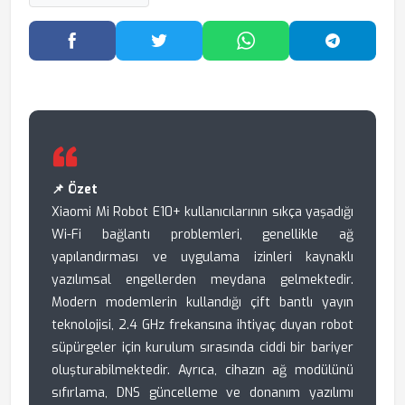
Facebook'ta Paylaş
Twitter'da Paylaş
WhatsApp'ta Paylaş
Telegram
📌 Özet
Xiaomi Mi Robot E10+ kullanıcılarının sıkça yaşadığı
Wi-Fi bağlantı problemleri, genellikle ağ
yapılandırması ve uygulama izinleri kaynaklı
yazılımsal engellerden meydana gelmektedir.
Modern modemlerin kullandığı çift bantlı yayın
teknolojisi, 2.4 GHz frekansına ihtiyaç duyan robot
süpürgeler için kurulum sırasında ciddi bir bariyer
oluşturabilmektedir. Ayrıca, cihazın ağ modülünü
sıfırlama, DNS güncelleme ve donanım yazılımı