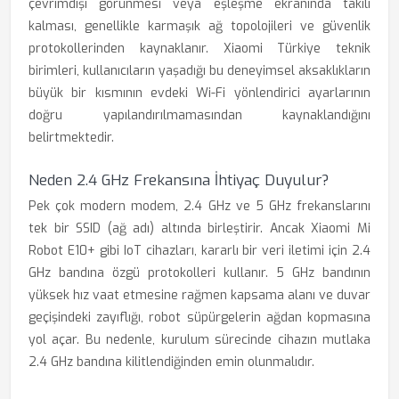
çevrimdışı görünmesi veya eşleşme ekranında takılı
kalması, genellikle karmaşık ağ topolojileri ve güvenlik
protokollerinden kaynaklanır. Xiaomi Türkiye teknik
birimleri, kullanıcıların yaşadığı bu deneyimsel aksaklıkların
büyük bir kısmının evdeki Wi-Fi yönlendirici ayarlarının
doğru yapılandırılmamasından kaynaklandığını
belirtmektedir.
Neden 2.4 GHz Frekansına İhtiyaç Duyulur?
Pek çok modern modem, 2.4 GHz ve 5 GHz frekanslarını
tek bir SSID (ağ adı) altında birleştirir. Ancak Xiaomi Mi
Robot E10+ gibi IoT cihazları, kararlı bir veri iletimi için 2.4
GHz bandına özgü protokolleri kullanır. 5 GHz bandının
yüksek hız vaat etmesine rağmen kapsama alanı ve duvar
geçişindeki zayıflığı, robot süpürgelerin ağdan kopmasına
yol açar. Bu nedenle, kurulum sürecinde cihazın mutlaka
2.4 GHz bandına kilitlendiğinden emin olunmalıdır.