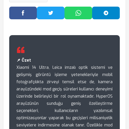
Facebook'ta Paylaş
Twitter'da Paylaş
WhatsApp'ta Paylaş
Telegram
📌 Özet
Xiaomi 14 Ultra, Leica imzalı optik sistemi ve
gelişmiş görüntü işleme yetenekleriyle mobil
fotoğrafçılıkta zirveyi temsil etse de, kamera
arayüzündeki mod geçiş süreleri kullanıcı deneyimi
üzerinde belirleyici bir rol oynamaktadır. HyperOS
arayüzünün sunduğu geniş özelleştirme
seçenekleri, kullanıcıların yazılımsal
optimizasyonlar yaparak bu geçişleri milisaniyelik
seviyelere indirmesine olanak tanır. Özellikle mod