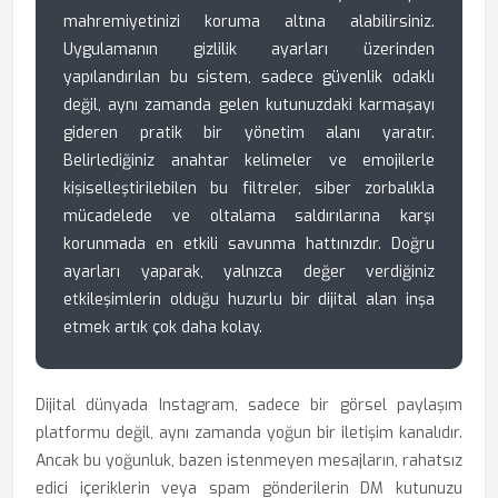
mahremiyetinizi koruma altına alabilirsiniz.
Uygulamanın gizlilik ayarları üzerinden
yapılandırılan bu sistem, sadece güvenlik odaklı
değil, aynı zamanda gelen kutunuzdaki karmaşayı
gideren pratik bir yönetim alanı yaratır.
Belirlediğiniz anahtar kelimeler ve emojilerle
kişiselleştirilebilen bu filtreler, siber zorbalıkla
mücadelede ve oltalama saldırılarına karşı
korunmada en etkili savunma hattınızdır. Doğru
ayarları yaparak, yalnızca değer verdiğiniz
etkileşimlerin olduğu huzurlu bir dijital alan inşa
etmek artık çok daha kolay.
Dijital dünyada Instagram, sadece bir görsel paylaşım
platformu değil, aynı zamanda yoğun bir iletişim kanalıdır.
Ancak bu yoğunluk, bazen istenmeyen mesajların, rahatsız
edici içeriklerin veya spam gönderilerin DM kutunuzu