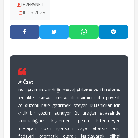
LEVERSNET
10.05.2026
Facebook'ta Paylaş
Twitter'da Paylaş
WhatsApp'ta Paylaş
Telegram
📌 Özet
Instagram'ın sunduğu mesaj gizleme ve filtreleme
özellikleri, sosyal medya deneyimini daha güvenli
ve düzenli hale getirmek isteyen kullanıcılar için
kritik bir çözüm sunuyor. Bu araçlar sayesinde
tanımadığınız kişilerden gelen istenmeyen
mesajları, spam içerikleri veya rahatsız edici
ifadeleri otomatik olarak kısıtlayarak dijital