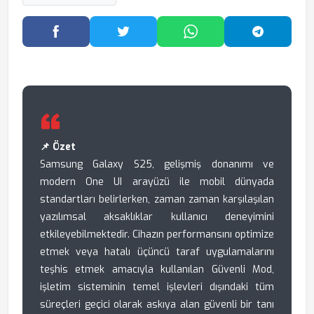
Facebook'ta Paylaş
Twitter'da Paylaş
WhatsApp'ta Paylaş
Telegram
📌 Özet
Samsung Galaxy S25, gelişmiş donanımı ve
modern One UI arayüzü ile mobil dünyada
standartları belirlerken, zaman zaman karşılaşılan
yazılımsal aksaklıklar kullanıcı deneyimini
etkileyebilmektedir. Cihazın performansını optimize
etmek veya hatalı üçüncü taraf uygulamalarını
teşhis etmek amacıyla kullanılan Güvenli Mod,
işletim sisteminin temel işlevleri dışındaki tüm
süreçleri geçici olarak askıya alan güvenli bir tanı