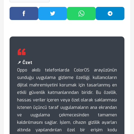
Facebook'ta Paylaş
Twitter'da Paylaş
WhatsApp'ta Paylaş
Telegram
📌 Özet
Oppo akıllı telefonlarda ColorOS arayüzünün
sunduğu uygulama gizleme özelliği, kullanıcıların
dijital mahremiyetini korumak için tasarlanmış en
etkili güvenlik katmanlarından biridir. Bu özellik,
hassas veriler içeren veya özel olarak saklanması
istenen üçüncü taraf uygulamaların ana ekrandan
ve uygulama çekmecesinden tamamen
kaldırılmasını sağlar. İşlem, cihazın gizlilik ayarları
altında yapılandırılan özel bir erişim kodu