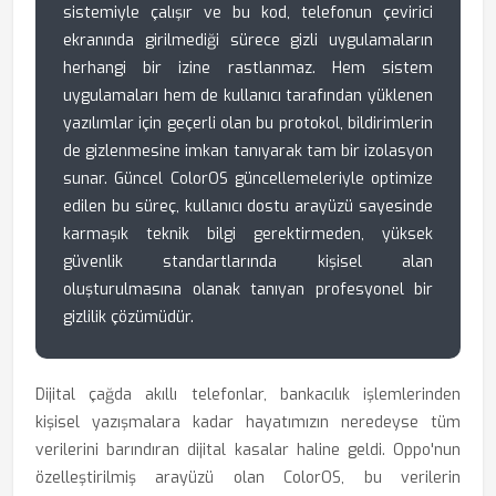
sistemiyle çalışır ve bu kod, telefonun çevirici
ekranında girilmediği sürece gizli uygulamaların
herhangi bir izine rastlanmaz. Hem sistem
uygulamaları hem de kullanıcı tarafından yüklenen
yazılımlar için geçerli olan bu protokol, bildirimlerin
de gizlenmesine imkan tanıyarak tam bir izolasyon
sunar. Güncel ColorOS güncellemeleriyle optimize
edilen bu süreç, kullanıcı dostu arayüzü sayesinde
karmaşık teknik bilgi gerektirmeden, yüksek
güvenlik standartlarında kişisel alan
oluşturulmasına olanak tanıyan profesyonel bir
gizlilik çözümüdür.
Dijital çağda akıllı telefonlar, bankacılık işlemlerinden
kişisel yazışmalara kadar hayatımızın neredeyse tüm
verilerini barındıran dijital kasalar haline geldi. Oppo'nun
özelleştirilmiş arayüzü olan ColorOS, bu verilerin