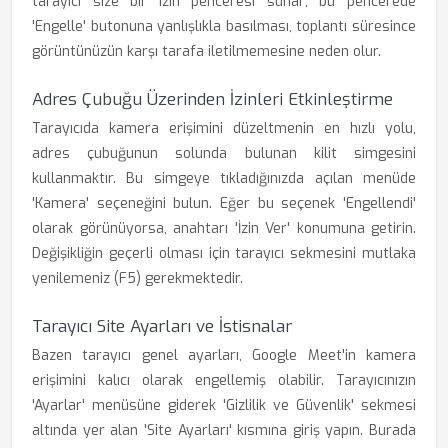
tarayıcı size bir izin penceresi sunar; bu pencerede
'Engelle' butonuna yanlışlıkla basılması, toplantı süresince
görüntünüzün karşı tarafa iletilmemesine neden olur.
Adres Çubuğu Üzerinden İzinleri Etkinleştirme
Tarayıcıda kamera erişimini düzeltmenin en hızlı yolu,
adres çubuğunun solunda bulunan kilit simgesini
kullanmaktır. Bu simgeye tıkladığınızda açılan menüde
'Kamera' seçeneğini bulun. Eğer bu seçenek 'Engellendi'
olarak görünüyorsa, anahtarı 'İzin Ver' konumuna getirin.
Değişikliğin geçerli olması için tarayıcı sekmesini mutlaka
yenilemeniz (F5) gerekmektedir.
Tarayıcı Site Ayarları ve İstisnalar
Bazen tarayıcı genel ayarları, Google Meet'in kamera
erişimini kalıcı olarak engellemiş olabilir. Tarayıcınızın
'Ayarlar' menüsüne giderek 'Gizlilik ve Güvenlik' sekmesi
altında yer alan 'Site Ayarları' kısmına giriş yapın. Burada