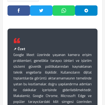
Facebook'ta Paylaş
Twitter'da Paylaş
WhatsApp'ta Paylaş
Telegram
📌 Özet
Google Meet üzerinde yaşanan kamera erişim
problemleri, genellikle tarayıcı izinleri ve işletim
sistemi güvenlik politikalarından kaynaklanan
teknik engellerle ilişkilidir. Kullanıcıların dijital
toplantılarda görüntü aktaramamasının temelinde
yatan bu kısıtlamalar, doğru yapılandırma adımları
ile dakikalar içerisinde giderilebilmektedir.
Makalemiz, Google Chrome, Microsoft Edge ve
popüler tarayıcılardaki kilit simgesi üzerinden