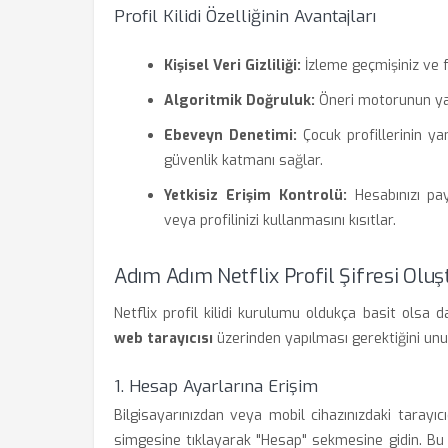
Profil Kilidi Özelliğinin Avantajları
Kişisel Veri Gizliliği:
İzleme geçmişiniz ve fa
Algoritmik Doğruluk:
Öneri motorunun yaln
Ebeveyn Denetimi:
Çocuk profillerinin yanl
güvenlik katmanı sağlar.
Yetkisiz Erişim Kontrolü:
Hesabınızı payl
veya profilinizi kullanmasını kısıtlar.
Adım Adım Netflix Profil Şifresi Olu
Netflix profil kilidi kurulumu oldukça basit olsa d
web tarayıcısı
üzerinden yapılması gerektiğini unu
1. Hesap Ayarlarına Erişim
Bilgisayarınızdan veya mobil cihazınızdaki tarayıc
simgesine tıklayarak "Hesap" sekmesine gidin. Bu 