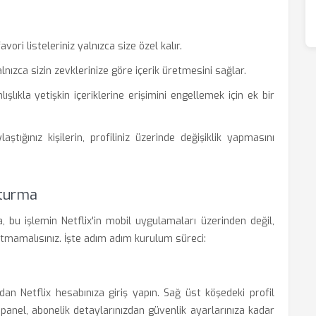
vori listeleriniz yalnızca size özel kalır.
ızca sizin zevklerinize göre içerik üretmesini sağlar.
ışlıkla yetişkin içeriklerine erişimini engellemek için ek bir
aştığınız kişilerin, profiliniz üzerinde değişiklik yapmasını
şturma
a, bu işlemin Netflix'in mobil uygulamaları üzerinden değil,
tmamalısınız. İşte adım adım kurulum süreci:
ıdan Netflix hesabınıza giriş yapın. Sağ üst köşedeki profil
panel, abonelik detaylarınızdan güvenlik ayarlarınıza kadar