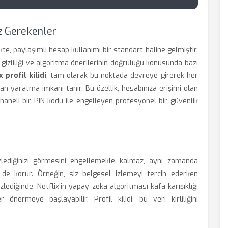
iz Gerekenler
kte, paylaşımlı hesap kullanımı bir standart haline gelmiştir.
 gizliliği ve algoritma önerilerinin doğruluğu konusunda bazı
x profil kilidi
, tam olarak bu noktada devreye girerek her
 alan yaratma imkanı tanır. Bu özellik, hesabınıza erişimi olan
rt haneli bir PIN kodu ile engelleyen profesyonel bir güvenlik
izlediğinizi görmesini engellemekle kalmaz, aynı zamanda
i de korur. Örneğin, siz belgesel izlemeyi tercih ederken
 izlediğinde, Netflix'in yapay zeka algoritması kafa karışıklığı
 önermeye başlayabilir. Profil kilidi, bu veri kirliliğini