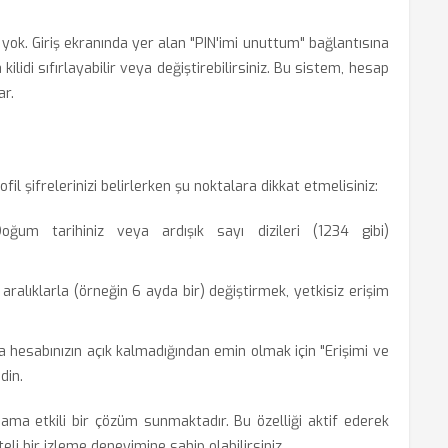
ok. Giriş ekranında yer alan "PIN'imi unuttum" bağlantısına
lidi sıfırlayabilir veya değiştirebilirsiniz. Bu sistem, hesap
ar.
ofil şifrelerinizi belirlerken şu noktalara dikkat etmelisiniz:
ğum tarihiniz veya ardışık sayı dizileri (1234 gibi)
li aralıklarla (örneğin 6 ayda bir) değiştirmek, yetkisiz erişim
a hesabınızın açık kalmadığından emin olmak için "Erişimi ve
din.
sit ama etkili bir çözüm sunmaktadır. Bu özelliği aktif ederek
teli bir izleme deneyimine sahip olabilirsiniz.