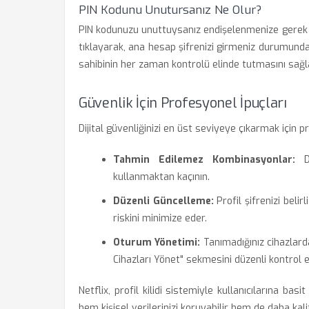
PIN Kodunu Unutursanız Ne Olur?
PIN kodunuzu unuttuysanız endişelenmenize gerek y
tıklayarak, ana hesap şifrenizi girmeniz durumunda ki
sahibinin her zaman kontrolü elinde tutmasını sağl
Güvenlik İçin Profesyonel İpuçları
Dijital güvenliğinizi en üst seviyeye çıkarmak için pr
Tahmin Edilemez Kombinasyonlar:
Do
kullanmaktan kaçının.
Düzenli Güncelleme:
Profil şifrenizi belir
riskini minimize eder.
Oturum Yönetimi:
Tanımadığınız cihazlard
Cihazları Yönet" sekmesini düzenli kontrol e
Netflix, profil kilidi sistemiyle kullanıcılarına ba
hem kişisel verilerinizi koruyabilir hem de daha kali