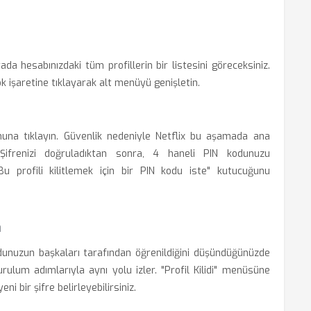
da hesabınızdaki tüm profillerin bir listesini göreceksiniz.
ok işaretine tıklayarak alt menüyü genişletin.
tonuna tıklayın. Güvenlik nedeniyle Netflix bu aşamada ana
. Şifrenizi doğruladıktan sonra, 4 haneli PIN kodunuzu
 "Bu profili kilitlemek için bir PIN kodu iste" kutucuğunu
m
nuzun başkaları tarafından öğrenildiğini düşündüğünüzde
kurulum adımlarıyla aynı yolu izler. "Profil Kilidi" menüsüne
 bir şifre belirleyebilirsiniz.