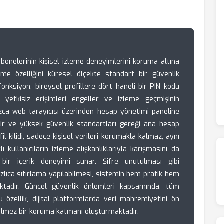
abonelerinin kişisel izleme deneyimlerini koruma altına
tleme özelliğini küresel ölçekte standart bir güvenlik
onksiyon, bireysel profillere dört haneli bir PIN kodu
 yetkisiz erişimleri engeller ve izleme geçmişinin
alnızca web tarayıcısı üzerinden hesap yönetimi paneline
ilir ve yüksek güvenlik standartları gereği ana hesap
il kilidi, sadece kişisel verileri korumakla kalmaz, aynı
 kullanıcıların izleme alışkanlıklarıyla karışmasını da
ş bir içerik deneyimi sunar. Şifre unutulması gibi
lıca sıfırlama yapılabilmesi, sistemin hem pratik hem
aktadır. Güncel güvenlik önlemleri kapsamında, tüm
u özellik, dijital platformlarda veri mahremiyetini ön
eçilmez bir koruma katmanı oluşturmaktadır.