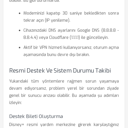
olabilir. Bu gibi durumlarda:
Modeminizi kapatıp 30 saniye bekledikten sonra
tekrar açın (IP yenileme).
Cihazınızdaki DNS ayarlarını Google DNS (8.8.8.8 -
8.8.4.4) veya Cloudflare (1.1.1.1) ile güncelleyin.
Aktif bir VPN hizmeti kullanıyorsanız, oturum açma
aşamasında bunu devre dışı bırakın.
Resmi Destek Ve Sistem Durumu Takibi
Yukarıdaki tüm yöntemlere rağmen sorun yaşamaya
devam ediyorsanız, problem yerel bir sorundan ziyade
genel bir sunucu arızası olabilir. Bu aşamada şu adımları
izleyin:
Destek Bileti Oluşturma
Disney+ resmi yardım merkezine girerek karşılaştığınız