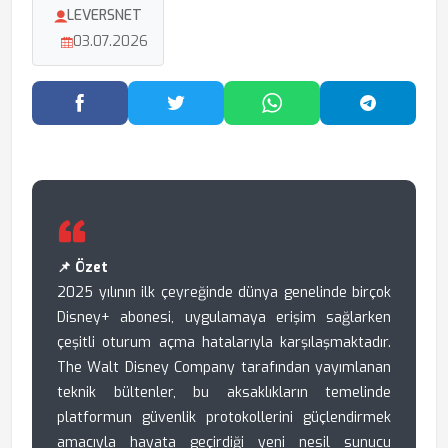
LEVERSNET
03.07.2026
Facebook'ta Paylaş
Twitter'da Paylaş
WhatsApp'ta Paylaş
Telegram
📌 Özet
2025 yılının ilk çeyreğinde dünya genelinde birçok
Disney+ abonesi, uygulamaya erişim sağlarken
çeşitli oturum açma hatalarıyla karşılaşmaktadır.
The Walt Disney Company tarafından yayımlanan
teknik bültenler, bu aksaklıkların temelinde
platformun güvenlik protokollerini güçlendirmek
amacıyla hayata geçirdiği yeni nesil sunucu