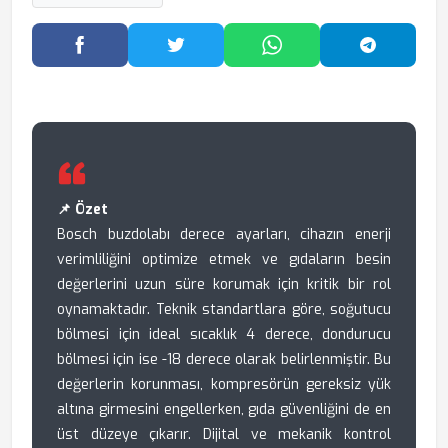
Facebook'ta Paylaş
Twitter'da Paylaş
WhatsApp'ta Paylaş
Telegram
📌 Özet
Bosch buzdolabı derece ayarları, cihazın enerji
verimliliğini optimize etmek ve gıdaların besin
değerlerini uzun süre korumak için kritik bir rol
oynamaktadır. Teknik standartlara göre, soğutucu
bölmesi için ideal sıcaklık 4 derece, dondurucu
bölmesi için ise -18 derece olarak belirlenmiştir. Bu
değerlerin korunması, kompresörün gereksiz yük
altına girmesini engellerken, gıda güvenliğini de en
üst düzeye çıkarır. Dijital ve mekanik kontrol