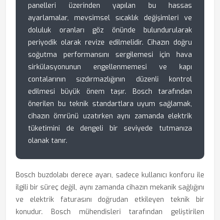
panelleri üzerinden yapılan bu hassas
ayarlamalar, mevsimsel sıcaklık değişimleri ve
doluluk oranları göz önünde bulundurularak
periyodik olarak revize edilmelidir. Cihazın doğru
soğutma performansını sergilemesi için hava
sirkülasyonunun engellenmemesi ve kapı
contalarının sızdırmazlığının düzenli kontrol
edilmesi büyük önem taşır. Bosch tarafından
önerilen bu teknik standartlara uyum sağlamak,
cihazın ömrünü uzatırken aynı zamanda elektrik
tüketimini de dengeli bir seviyede tutmanıza
olanak tanır.
Bosch buzdolabı derece ayarı, sadece kullanıcı konforu ile
ilgili bir süreç değil, aynı zamanda cihazın mekanik sağlığını
ve elektrik faturasını doğrudan etkileyen teknik bir
konudur. Bosch mühendisleri tarafından geliştirilen