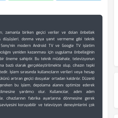
arı, zamanla biriken geçici veriler ve dolan önbellek
ns düşüşleri, donma veya yanıt vermeme gibi teknik
r. Sony’nin modern Android TV ve Google TV işletim
ıcılığını yeniden kazanması için uygulama önbelleğinin
 bir öneme sahiptir. Bu teknik müdahale, televizyonun
 bazlı olarak gerçekleştirilmekte olup, cihazın tepki
edir. İşlem sırasında kullanıcıların verileri veya hesap
ükünü artıran geçici dosyalar ortadan kaldırılır. Düzenli
 gereken bu işlem, depolama alanını optimize ederek
ilmesine yardımcı olur. Kullanıcılar, adım adım
e, cihazlarının fabrika ayarlarına dönmesine gerek
iyesini koruyabilir ve televizyon deneyimlerini çok