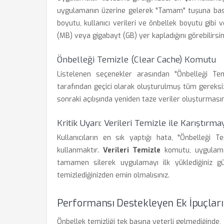
uygulamanın üzerine gelerek "Tamam" tuşuna bas
boyutu, kullanıcı verileri ve önbellek boyutu gibi 
(MB) veya gigabayt (GB) yer kapladığını görebilirsin
Önbelleği Temizle (Clear Cache) Komutu
Listelenen seçenekler arasından "Önbelleği T
tarafından geçici olarak oluşturulmuş tüm gereksiz
sonraki açılışında yeniden taze veriler oluşturmasın
Kritik Uyarı: Verileri Temizle ile Karıştırma
Kullanıcıların en sık yaptığı hata, "Önbelleği T
kullanmaktır.
Verileri Temizle
komutu, uygulamanın
tamamen silerek uygulamayı ilk yüklediğiniz 
temizlediğinizden emin olmalısınız.
Performansı Destekleyen Ek İpuçları
Önbellek temizliği tek başına yeterli gelmediğinde,