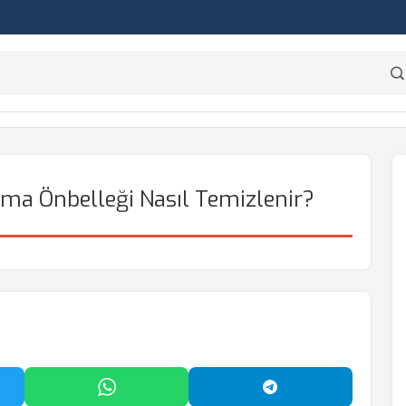
ma Önbelleği Nasıl Temizlenir?
'da Paylaş
WhatsApp'ta Paylaş
Telegram'da Payl