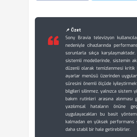
📌 Özet
Sony Bravia televizyon kullanıcıl
nedeniyle cihazlarında performa
sorunlarla sıkça karşılaşmaktadı
sistemli modellerinde, sistemin ak
düzenli olarak temizlenmesi kritik
ayarlar menüsü üzerinden uygulama
süresini önemli ölçüde iyileştirmekt
bilgileri silinmez, yalnızca sistem y
bakım rutinleri arasına alınması
yazılımsal hataların önüne geç
uygulayacakları bu basit yönteml
kalmadan en yüksek performans sev
daha stabil bir hale getirebilirler.