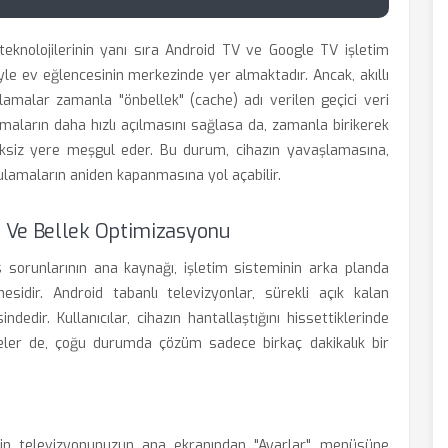
teknolojilerinin yanı sıra Android TV ve Google TV işletim
e ev eğlencesinin merkezinde yer almaktadır. Ancak, akıllı
lamalar zamanla "önbellek" (cache) adı verilen geçici veri
amaların daha hızlı açılmasını sağlasa da, zamanla birikerek
ksiz yere meşgul eder. Bu durum, cihazın yavaşlamasına,
ulamaların aniden kapanmasına yol açabilir.
 Ve Bellek Optimizasyonu
sorunlarının ana kaynağı, işletim sisteminin arka planda
esidir. Android tabanlı televizyonlar, sürekli açık kalan
ndedir. Kullanıcılar, cihazın hantallaştığını hissettiklerinde
eler de, çoğu durumda çözüm sadece birkaç dakikalık bir
çin televizyonunuzun ana ekranından "Ayarlar" menüsüne