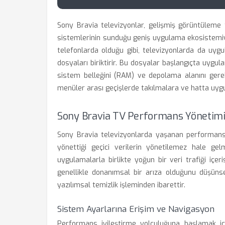
Sony Bravia televizyonlar, gelişmiş görüntüleme 
sistemlerinin sunduğu geniş uygulama ekosistemiyl
telefonlarda olduğu gibi, televizyonlarda da uygu
dosyaları biriktirir. Bu dosyalar başlangıçta uygul
sistem belleğini (RAM) ve depolama alanını gere
menüler arası geçişlerde takılmalara ve hatta uyg
Sony Bravia TV Performans Yönetimi
Sony Bravia televizyonlarda yaşanan performans 
yönettiği geçici verilerin yönetilemez hale gelm
uygulamalarla birlikte yoğun bir veri trafiği içerisi
genellikle donanımsal bir arıza olduğunu düşüns
yazılımsal temizlik işleminden ibarettir.
Sistem Ayarlarına Erişim ve Navigasyon
Performans iyileştirme yolculuğuna başlamak i