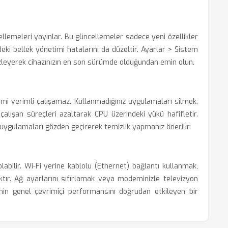
cellemeleri yayınlar. Bu güncellemeler sadece yeni özellikler
ki bellek yönetimi hatalarını da düzeltir. Ayarlar > Sistem
zleyerek cihazınızın en son sürümde olduğundan emin olun.
emi verimli çalışamaz. Kullanmadığınız uygulamaları silmek,
ışan süreçleri azaltarak CPU üzerindeki yükü hafifletir.
 uygulamaları gözden geçirerek temizlik yapmanız önerilir.
abilir. Wi-Fi yerine kablolu (Ethernet) bağlantı kullanmak,
ktır. Ağ ayarlarını sıfırlamak veya modeminizle televizyon
emin genel çevrimiçi performansını doğrudan etkileyen bir