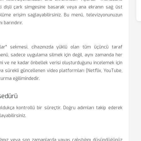
ki dişli çark simgesine basarak veya ana ekranın sağ üst
lüme erişim sağlayabilirsiniz. Bu menü, televizyonunuzun
 barındırır.
lar" sekmesi, cihazınızda yüklü olan tüm üçüncü taraf
 menü, sadece uygulama silmek için değil, aynı zamanda her
ni ve ne kadar önbellek verisi oluşturduğunu incelemek için
ya sürekli güncellenen video platformları (Netflix, YouTube,
turma eğilimindedir.
sedürü
ldukça kontrollü bir süreçtir. Doğru adımları takip ederek
yabilirsiniz.
dığınız veya son zamanlarda yavaş çalıştığını düşündüğünüz