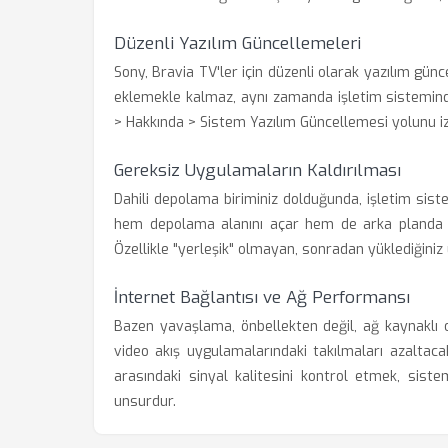
Düzenli Yazılım Güncellemeleri
Sony, Bravia TV'ler için düzenli olarak yazılım gün
eklemekle kalmaz, aynı zamanda işletim sisteminde
> Hakkında > Sistem Yazılım Güncellemesi yolunu i
Gereksiz Uygulamaların Kaldırılması
Dahili depolama biriminiz dolduğunda, işletim sist
hem depolama alanını açar hem de arka planda çal
Özellikle "yerleşik" olmayan, sonradan yüklediğiniz
İnternet Bağlantısı ve Ağ Performansı
Bazen yavaşlama, önbellekten değil, ağ kaynaklı ol
video akış uygulamalarındaki takılmaları azaltaca
arasındaki sinyal kalitesini kontrol etmek, sist
unsurdur.