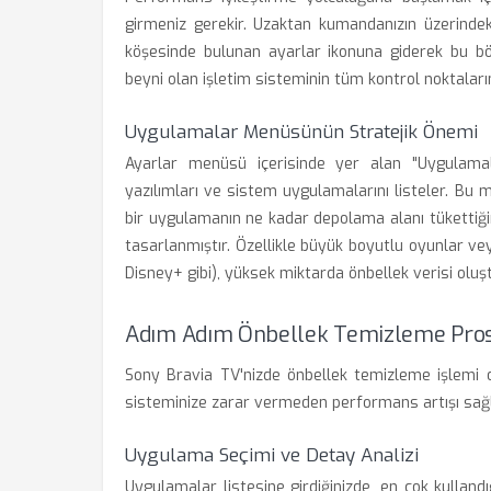
girmeniz gerekir. Uzaktan kumandanızın üzerinde
köşesinde bulunan ayarlar ikonuna giderek bu bö
beyni olan işletim sisteminin tüm kontrol noktalarını
Uygulamalar Menüsünün Stratejik Önemi
Ayarlar menüsü içerisinde yer alan "Uygulama
yazılımları ve sistem uygulamalarını listeler. Bu
bir uygulamanın ne kadar depolama alanı tükettiği
tasarlanmıştır. Özellikle büyük boyutlu oyunlar ve
Disney+ gibi), yüksek miktarda önbellek verisi oluş
Adım Adım Önbellek Temizleme Pro
Sony Bravia TV'nizde önbellek temizleme işlemi o
sisteminize zarar vermeden performans artışı sağla
Uygulama Seçimi ve Detay Analizi
Uygulamalar listesine girdiğinizde, en çok kullan