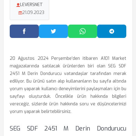
LEVERSNET
21.09.2023
Facebook'ta Paylaş
Twitter'da Paylaş
WhatsApp'ta Paylaş
Telegram
20 Ağustos 2024 Perşembe’den itibaren A101 Market
mağazalarında satılacak ürünlerden biri olan SEG SDF
2451 M Derin Dondurucu vatandaşlar tarafından merak
ediliyor. Bu ürünü satın alıp kullananların bu sayfa altında
yorum yaparak kullanıcı deneyimlerini paylaşmaları için bu
sayfayı oluşturduk. Öncelikle ürün hakkında bilgileri
vereceğiz, sizlerde ürün hakkında soru ve düşüncelerinizi
yorum yaparak belirtebilirsiniz.
SEG SDF 2451 M Derin Dondurucu