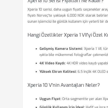
Xperia 10 Serisi Fiyatları Ne Kadar?
Xperia 10 serisi, daha uygun fiyatlı seçenekler aray
fiyatı Norveç'te yaklaşık 6,000 NOK olarak belirle
sunan işlemcisi ile günlük kullanım için yeterli bir 
Hangi Özellikler Xperia 1 VII'yi Özel K
Gelişmiş Kamera Sistemi:
Xperia 1 VII, t
ışıkta bile mükemmel fotoğraflar çekmenizi
4K Video Kaydı:
4K HDR video kaydı yapabilme
Yüksek Ekran Kalitesi:
6.5 inçlik 4K OLED e
Xperia 10 V'nin Avantajları Neler?
Uygun Fiyat:
Orta segmentte yer alan Xperi
Günlük Kullanım İçin İdeal:
Hafif ve ince t