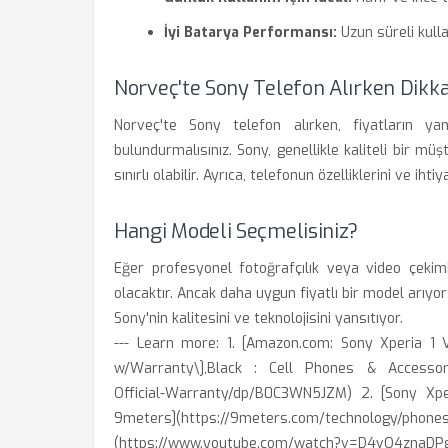
İyi Batarya Performansı:
Uzun süreli kulla
Norveç'te Sony Telefon Alırken Dikk
Norveç'te Sony telefon alırken, fiyatların y
bulundurmalısınız. Sony, genellikle kaliteli bir mü
sınırlı olabilir. Ayrıca, telefonun özelliklerini ve i
Hangi Modeli Seçmelisiniz?
Eğer profesyonel fotoğrafçılık veya video çekimi i
olacaktır. Ancak daha uygun fiyatlı bir model arıyors
Sony'nin kalitesini ve teknolojisini yansıtıyor.
--- Learn more: 1. [Amazon.com: Sony Xperia 1 
w/Warranty\],Black : Cell Phones & Accessori
Official-Warranty/dp/B0C3WN5JZM) 2. [Sony X
9meters](https://9meters.com/technol
(https://www.youtube.com/watch?v=D4vO4znaDP