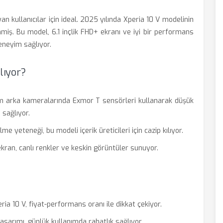
an kullanıcılar için ideal. 2025 yılında Xperia 10 V modelinin
nmiş. Bu model, 6.1 inçlik FHD+ ekranı ve iyi bir performans
deneyim sağlıyor.
ılıyor?
üm arka kameralarında Exmor T sensörleri kullanarak düşük
 sağlıyor.
 yeteneği, bu modeli içerik üreticileri için cazip kılıyor.
kran, canlı renkler ve keskin görüntüler sunuyor.
a 10 V, fiyat-performans oranı ile dikkat çekiyor.
asarımı, günlük kullanımda rahatlık sağlıyor.