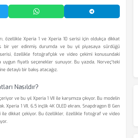
'da Paylaş
WhatsApp'ta Paylaş
Telegram'da Payl
ı, özellikle Xperia 1 ve Xperia 10 serisi için oldukça dikkat
 has bir yer edinmiş durumda ve bu yıl piyasaya sürdüğü
erisi, özellikle fotoğrafçılık ve video çekimi konusundaki
a uygun fiyatlı seçenekler sunuyor. Bu yazıda, Norveç'teki
ne detaylı bir bakış atacağız.
tları Nasıldır?
eriyor ve bu yıl Xperia 1 VII ile karşımıza çıkıyor. Bu modelin
ak. Xperia 1 VII, 6.5 inçlik 4K OLED ekranı, Snapdragon 8 Gen
le dikkat çekiyor. Bu özellikler, özellikle fotoğraf ve video
yor.