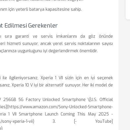
nım için yeterli batarya kapasitesine sahip.
at Edilmesi Gerekenler
anı sıra garanti ve servis imkanlarını da göz önünde
şteri hizmeti sunuyor, ancak yerel servis noktalarının sayısı
htiyaçlarınıza uygunluğunu iyi değerlendirmek önemlidir.
le ilgileniyorsanız, Xperia 1 VII sizin için en iyi seçenek
anız, Xperia 10 V iyi bir alternatif sunuyor. Her iki model de
V 256GB 5G Factory Unlocked Smartphone \[U.S. Official
es](https://www.amazon.com/Sony-Unlocked-Smartphone-
peria 1 VII Smartphone Launch Coming This May 2025 -
ogy/phones/sony-xperia-1-vii) 3. [- YouTube]
g)