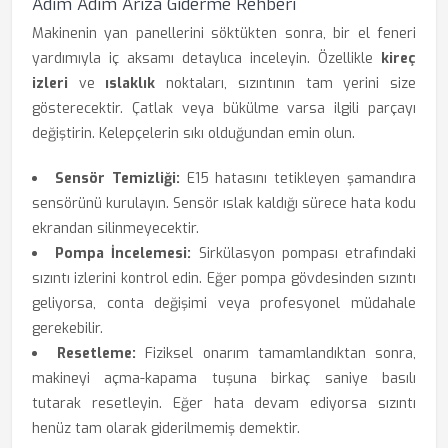
Adım Adım Arıza Giderme Rehberi
Makinenin yan panellerini söktükten sonra, bir el feneri
yardımıyla iç aksamı detaylıca inceleyin. Özellikle
kireç
izleri
ve
ıslaklık
noktaları, sızıntının tam yerini size
gösterecektir. Çatlak veya bükülme varsa ilgili parçayı
değiştirin. Kelepçelerin sıkı olduğundan emin olun.
Sensör Temizliği:
E15 hatasını tetikleyen şamandıra
sensörünü kurulayın. Sensör ıslak kaldığı sürece hata kodu
ekrandan silinmeyecektir.
Pompa İncelemesi:
Sirkülasyon pompası etrafındaki
sızıntı izlerini kontrol edin. Eğer pompa gövdesinden sızıntı
geliyorsa, conta değişimi veya profesyonel müdahale
gerekebilir.
Resetleme:
Fiziksel onarım tamamlandıktan sonra,
makineyi açma-kapama tuşuna birkaç saniye basılı
tutarak resetleyin. Eğer hata devam ediyorsa sızıntı
henüz tam olarak giderilmemiş demektir.