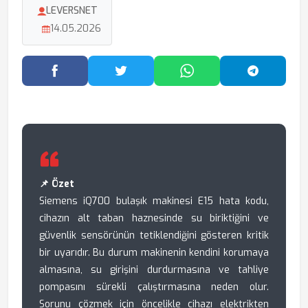
LEVERSNET
14.05.2026
Facebook'ta Paylaş
Twitter'da Paylaş
WhatsApp'ta Paylaş
Telegram
📌 Özet
Siemens iQ700 bulaşık makinesi E15 hata kodu,
cihazın alt taban haznesinde su biriktiğini ve
güvenlik sensörünün tetiklendiğini gösteren kritik
bir uyarıdır. Bu durum makinenin kendini korumaya
almasına, su girişini durdurmasına ve tahliye
pompasını sürekli çalıştırmasına neden olur.
Sorunu çözmek için öncelikle cihazı elektrikten