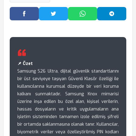
Facebook'ta Paylaş
Twitter'da Paylaş
WhatsApp'ta Paylaş
Telegram
📌 Özet
Samsung S26 Ultra, dijital güvenlik standartlarını
bir üst seviyeye taşıyan Güvenli Klasör özelliği ile
kullanıcılarına kurumsal düzeyde bir veri koruma
kalkanı sunmaktadır. Samsung Knox mimarisi
üzerine inşa edilen bu özel alan, kişisel verilerin,
hassas dosyaların ve kritik uygulamaların ana
işletim sisteminden tamamen izole edilmiş şifreli
bir ortamda saklanmasına olanak tanır. Kullanıcılar,
biyometrik veriler veya özelleştirilmiş PIN kodları