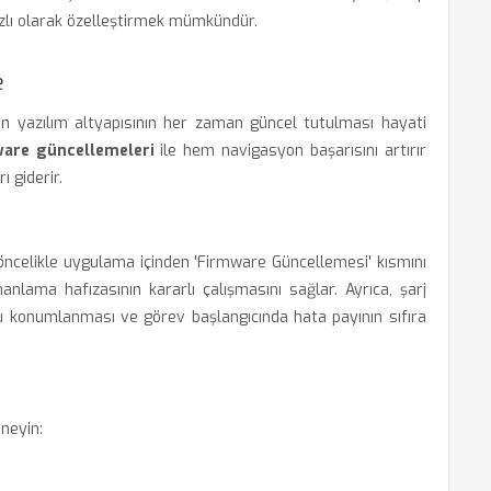
bazlı olarak özelleştirmek mümkündür.
e
n yazılım altyapısının her zaman güncel tutulması hayati
are güncellemeleri
ile hem navigasyon başarısını artırır
 giderir.
öncelikle uygulama içinden 'Firmware Güncellemesi' kısmını
anlama hafızasının kararlı çalışmasını sağlar. Ayrıca, şarj
 konumlanması ve görev başlangıcında hata payının sıfıra
neyin: