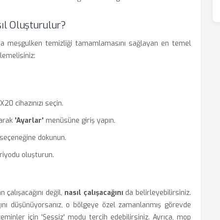
l Oluşturulur?
ya meşgulken temizliği tamamlamasını sağlayan en temel
lemelisiniz:
0 cihazınızı seçin.
yarak
'Ayarlar'
menüsüne giriş yapın.
seçeneğine dokunun.
eriyodu oluşturun.
çalışacağını değil,
nasıl çalışacağını
da belirleyebilirsiniz.
ğını düşünüyorsanız, o bölgeye özel zamanlanmış görevde
minler için 'Sessiz' modu tercih edebilirsiniz. Ayrıca, mop