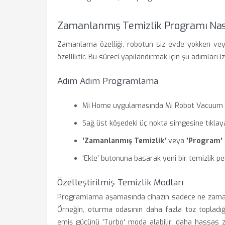
Zamanlanmış Temizlik Programı Nası
Zamanlama özelliği, robotun siz evde yokken ve
özelliktir. Bu süreci yapılandırmak için şu adımları iz
Adım Adım Programlama
Mi Home uygulamasında Mi Robot Vacuum X2
Sağ üst köşedeki üç nokta simgesine tıkla
'Zamanlanmış Temizlik'
veya
'Program'
'Ekle' butonuna basarak yeni bir temizlik p
Özelleştirilmiş Temizlik Modları
Programlama aşamasında cihazın sadece ne zaman 
Örneğin, oturma odasının daha fazla toz topladı
emiş gücünü 'Turbo' moda alabilir, daha hassas ze