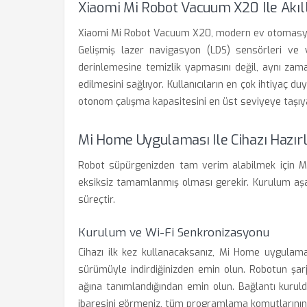
Xiaomi Mi Robot Vacuum X20 Ile Akıll
Xiaomi Mi Robot Vacuum X20, modern ev otomasyonu
Gelişmiş lazer navigasyon (LDS) sensörleri ve
derinlemesine temizlik yapmasını değil, aynı zam
edilmesini sağlıyor. Kullanıcıların en çok ihtiyaç du
otonom çalışma kapasitesini en üst seviyeye taşıyan 
Mi Home Uygulaması Ile Cihazı Hazı
Robot süpürgenizden tam verim alabilmek için M
eksiksiz tamamlanmış olması gerekir. Kurulum aşama
süreçtir.
Kurulum ve Wi-Fi Senkronizasyonu
Cihazı ilk kez kullanacaksanız, Mi Home uygulam
sürümüyle indirdiğinizden emin olun. Robotun şar
ağına tanımlandığından emin olun. Bağlantı kuru
ibaresini görmeniz, tüm programlama komutlarının an