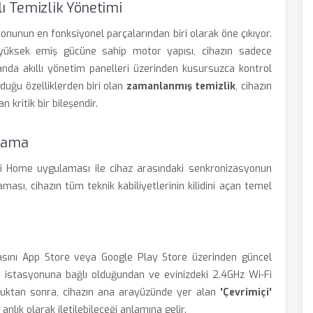
ı Temizlik Yönetimi
nun en fonksiyonel parçalarından biri olarak öne çıkıyor.
 yüksek emiş gücüne sahip motor yapısı, cihazın sadece
anda akıllı yönetim panelleri üzerinden kusursuzca kontrol
yduğu özelliklerden biri olan
zamanlanmış temizlik
, cihazın
kritik bir bileşendir.
rlama
i Home uygulaması ile cihaz arasındaki senkronizasyonun
sı, cihazın tüm teknik kabiliyetlerinin kilidini açan temel
asını App Store veya Google Play Store üzerinden güncel
j istasyonuna bağlı olduğundan ve evinizdeki 2.4GHz Wi-Fi
lduktan sonra, cihazın ana arayüzünde yer alan
'Çevrimiçi'
lık olarak iletilebileceği anlamına gelir.