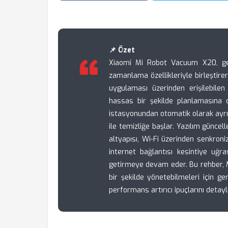
📌 Özet
Xiaomi Mi Robot Vacuum X20, geli
zamanlama özellikleriyle birleştire
uygulaması üzerinden erişilebilen b
hassas bir şekilde planlamasına o
istasyonundan otomatik olarak ayr
ile temizliğe başlar. Yazılım günce
altyapısı, Wi-Fi üzerinden senkroni
internet bağlantısı kesintiye uğra
getirmeye devam eder. Bu rehber, Mi
bir şekilde yönetebilmeleri için ge
performans artırıcı ipuçlarını detayl