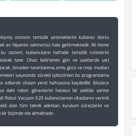
şmiş otonom temizlik yeteneklerini kullanıcı dostu
rek ev hijyenini zahmetsiz hale getirmektedir. Mi Home
u sistem, kullanıcıların haftalık temizlik rutinlerini
lanak tanır. Cihaz, belirlenen gün ve saatlerde şarj
ılarak, önceden tanımlanmış emiş gücü ve mop modları
llemeleri sayesinde sürekli iyileştirilen bu programlama
ze edilerek cihazın yerel hafızasına kaydedilir. Böylece
sa dahi robot, görevlerini hatasız bir şekilde yerine
 Robot Vacuum X20 kullanıcılarının cihazlarını verimli
rekli olan tüm teknik adımları, kurulum süreçlerini ve
ı bir biçimde ele almaktadır.