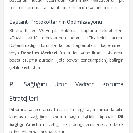
beslenen hublar üzerinden kullanmak, MacBook'un pil
ömrünü korumak adına atılacak en profesyonel adımdır.
Bağlantı Protokollerinin Optimizasyonu
Bluetooth ve Wi-Fi gibi kablosuz bağlantı teknolojileri,
sürekli aktif olduklarında enerji tüketimini artırır.
Kullanılmadığı durumlarda bu bağlantıların kapatılması
veya
Denetim Merkezi
üzerinden yönetilmesi, sistemin
boşta çalışma süresini (idle power consumption) belirgin
şekilde iyileştirir.
Pil Sağlığını Uzun Vadede Koruma
Stratejileri
Pil ömrü sadece anlık tasarrufla değil, aynı zamanda pilin
kimyasal sağlığının korunmasıyla ilgilidir. Apple'ın
Pil
Sağlığı Yönetimi
özelliği, şarj döngülerini analiz ederek
pilin yaşlanmasını yavaşlatır.