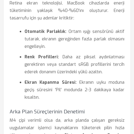
Retina ekran teknolojisi, MacBook cihazlarda enerji
tüketiminin yaklaşık %40-%60'ını oluşturur. Enerji
tasarrufu için şu adımlar kritiktir:
Otomatik Parlaklık:
Ortam ışığı sensörünü aktif
tutarak, ekranın gereğinden fazla parlak olmasını
engelleyin.
Renk Profilleri:
Daha az piksel aydınlatması
gerektiren veya standart sRGB profillerini tercih
ederek donanım üzerindeki yükü azaltın.
Ekran Kapanma Süresi:
Ekranın uyku moduna
geçiş süresini 'Pil' modunda 2-3 dakikaya kadar
kısaltın.
Arka Plan Süreçlerinin Denetimi
M4 çipi verimli olsa da, arka planda çalışan gereksiz
uygulamalar işlemci kaynaklarını tüketerek pilin hızla