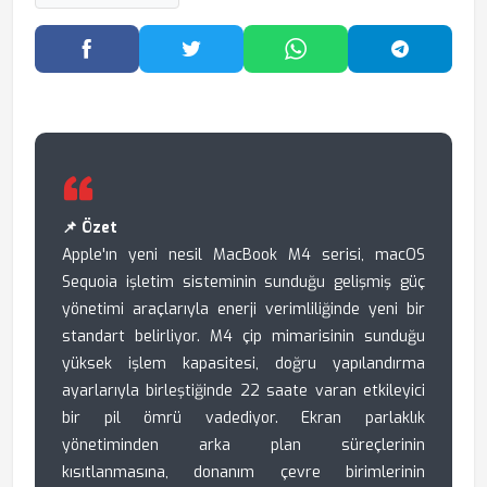
Facebook'ta Paylaş
Twitter'da Paylaş
WhatsApp'ta Paylaş
Telegram
📌 Özet
Apple'ın yeni nesil MacBook M4 serisi, macOS
Sequoia işletim sisteminin sunduğu gelişmiş güç
yönetimi araçlarıyla enerji verimliliğinde yeni bir
standart belirliyor. M4 çip mimarisinin sunduğu
yüksek işlem kapasitesi, doğru yapılandırma
ayarlarıyla birleştiğinde 22 saate varan etkileyici
bir pil ömrü vadediyor. Ekran parlaklık
yönetiminden arka plan süreçlerinin
kısıtlanmasına, donanım çevre birimlerinin