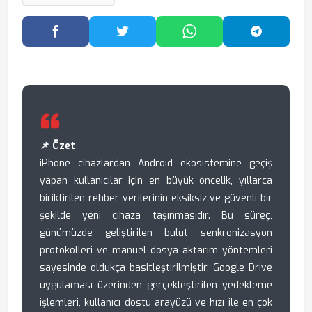
Facebook'ta Paylaş
Twitter'da Paylaş
WhatsApp'ta Paylaş
Telegram
📌 Özet
iPhone cihazlardan Android ekosistemine geçiş
yapan kullanıcılar için en büyük öncelik, yıllarca
biriktirilen rehber verilerinin eksiksiz ve güvenli bir
şekilde yeni cihaza taşınmasıdır. Bu süreç,
günümüzde geliştirilen bulut senkronizasyon
protokolleri ve manuel dosya aktarım yöntemleri
sayesinde oldukça basitleştirilmiştir. Google Drive
uygulaması üzerinden gerçekleştirilen yedekleme
işlemleri, kullanıcı dostu arayüzü ve hızı ile en çok