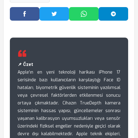
Facebook'ta Paylaş
Twitter'da Paylaş
WhatsApp'ta Paylaş
Telegram
📌 Özet
Apple’ın en yeni teknoloji harikası iPhone 17
serisinde bazı kullanıcıların karşılaştığı Face ID
hataları, biyometrik güvenlik sisteminin yazılımsal
veya çevresel faktörlerden etkilenmesi sonucu
ortaya çıkmaktadır. Cihazın TrueDepth kamera
sisteminin hassas yapısı, güncellemeler sonrası
yaşanan kalibrasyon uyumsuzlukları veya sensör
üzerindeki fiziksel engeller nedeniyle geçici olarak
devre dışı kalabilmektedir. Apple teknik ekipleri,