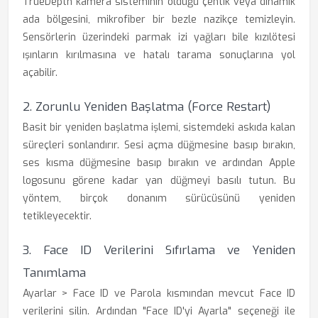
TrueDepth kamera sisteminin olduğu çentik veya dinamik
ada bölgesini, mikrofiber bir bezle nazikçe temizleyin.
Sensörlerin üzerindeki parmak izi yağları bile kızılötesi
ışınların kırılmasına ve hatalı tarama sonuçlarına yol
açabilir.
2. Zorunlu Yeniden Başlatma (Force Restart)
Basit bir yeniden başlatma işlemi, sistemdeki askıda kalan
süreçleri sonlandırır. Sesi açma düğmesine basıp bırakın,
ses kısma düğmesine basıp bırakın ve ardından Apple
logosunu görene kadar yan düğmeyi basılı tutun. Bu
yöntem, birçok donanım sürücüsünü yeniden
tetikleyecektir.
3. Face ID Verilerini Sıfırlama ve Yeniden
Tanımlama
Ayarlar > Face ID ve Parola kısmından mevcut Face ID
verilerini silin. Ardından "Face ID'yi Ayarla" seçeneği ile