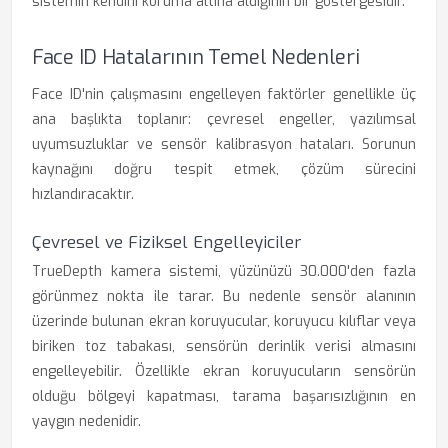
sistemin kendini koruma altına aldığının bir göstergesidir.
Face ID Hatalarının Temel Nedenleri
Face ID'nin çalışmasını engelleyen faktörler genellikle üç
ana başlıkta toplanır: çevresel engeller, yazılımsal
uyumsuzluklar ve sensör kalibrasyon hataları. Sorunun
kaynağını doğru tespit etmek, çözüm sürecini
hızlandıracaktır.
Çevresel ve Fiziksel Engelleyiciler
TrueDepth kamera sistemi, yüzünüzü 30.000'den fazla
görünmez nokta ile tarar. Bu nedenle sensör alanının
üzerinde bulunan ekran koruyucular, koruyucu kılıflar veya
biriken toz tabakası, sensörün derinlik verisi almasını
engelleyebilir. Özellikle ekran koruyucuların sensörün
olduğu bölgeyi kapatması, tarama başarısızlığının en
yaygın nedenidir.