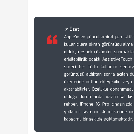
📌 Özet
Apple’ın en güncel amiral gemisi iPh
kullanıcılara ekran görüntüsü alm
oldukça esnek çözümler sunmaktadır
erişilebilirlik odaklı AssistiveTou
süreci her türlü kullanım senary
görüntüsü aldıktan sonra açılan dü
üzerlerine notlar ekleyebilir vey
aktarabilirler. Özellikle donanımsal
olduğu durumlarda, yazılımsal kısa
rehber, iPhone 16 Pro cihazınızda
yollarını, sistemin derinliklerine 
kapsamlı bir şekilde açıklamaktadır.