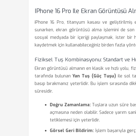
IPhone 16 Pro Ile Ekran Görüntüsü A
iPhone 16 Pro, titanyum kasası ve geliştirilmiş e
sunarken, ekran görüntüsü alma işlemini de son d
sosyal medyada bir içeriği paylaşmak, ister bir 
kaydetmek için kullanabileceğiniz birden fazla yön
Fiziksel Tuş Kombinasyonu: Standart ve H
Ekran görüntüsü almanın en klasik ve hızlı yolu, fiz
tarafında bulunan
Yan Tuş (Güç Tuşu)
ile sol t
basıp bırakmanız yeterlidir. Bu işlem sırasında d
süresidir.
Doğru Zamanlama:
Tuşlara uzun süre bas
açmasına neden olabilir. Sadece yarım san
tetiklemesi için yeterlidir.
Görsel Geri Bildirim:
İşlem başarıyla gerçe