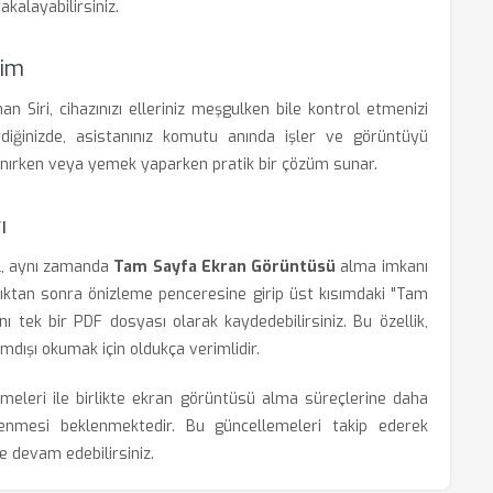
kalayabilirsiniz.
yim
n Siri, cihazınızı elleriniz meşgulken bile kontrol etmenizi
diğinizde, asistanınız komutu anında işler ve görüntüyü
lanırken veya yemek yaparken pratik bir çözüm sunar.
ı
il, aynı zamanda
Tam Sayfa Ekran Görüntüsü
alma imkanı
ıktan sonra önizleme penceresine girip üst kısımdaki "Tam
ı tek bir PDF dosyası olarak kaydedebilirsiniz. Bu özellik,
imdışı okumak için oldukça verimlidir.
emeleri ile birlikte ekran görüntüsü alma süreçlerine daha
enmesi beklenmektedir. Bu güncellemeleri takip ederek
e devam edebilirsiniz.