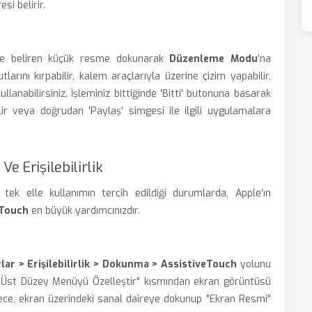
si belirir.
ede beliren küçük resme dokunarak
Düzenleme Modu
'na
larını kırpabilir, kalem araçlarıyla üzerine çizim yapabilir,
llanabilirsiniz. İşleminiz bittiğinde 'Bitti' butonuna basarak
r veya doğrudan 'Paylaş' simgesi ile ilgili uygulamalara
e Erişilebilirlik
a tek elle kullanımın tercih edildiği durumlarda, Apple'ın
eTouch
en büyük yardımcınızdır.
lar > Erişilebilirlik > Dokunma > AssistiveTouch
yolunu
, "Üst Düzey Menüyü Özelleştir" kısmından ekran görüntüsü
ce, ekran üzerindeki sanal daireye dokunup "Ekran Resmi"