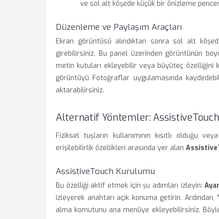
ve sol alt köşede küçük bir önizleme pencere
Düzenleme ve Paylaşım Araçları
Ekran görüntüsü alındıktan sonra sol alt köş
girebilirsiniz. Bu panel üzerinden görüntünün boyut
metin kutuları ekleyebilir veya büyüteç özelliğini ku
görüntüyü Fotoğraflar uygulamasında kaydedebili
aktarabilirsiniz.
Alternatif Yöntemler: AssistiveTouch V
Fiziksel tuşların kullanımının kısıtlı olduğu vey
erişilebilirlik özellikleri arasında yer alan
Assistiv
AssistiveTouch Kurulumu
Bu özelliği aktif etmek için şu adımları izleyin:
Ayar
izleyerek anahtarı açık konuma getirin. Ardından
alma komutunu ana menüye ekleyebilirsiniz. Böyle