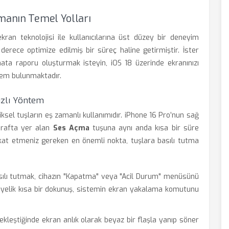
lmanın Temel Yolları
kran teknolojisi ile kullanıcılarına üst düzey bir deneyim
erece optimize edilmiş bir süreç haline getirmiştir. İster
hata raporu oluşturmak isteyin, iOS 18 üzerinde ekranınızı
tem bulunmaktadır.
ızlı Yöntem
iksel tuşların eş zamanlı kullanımıdır. iPhone 16 Pro’nun sağ
arafta yer alan
Ses Açma
tuşuna aynı anda kısa bir süre
ikkat etmeniz gereken en önemli nokta, tuşlara basılı tutma
ılı tutmak, cihazın "Kapatma" veya "Acil Durum" menüsünü
iyelik kısa bir dokunuş, sistemin ekran yakalama komutunu
kleştiğinde ekran anlık olarak beyaz bir flaşla yanıp söner