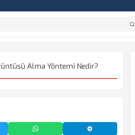
örüntüsü Alma Yöntemi Nedir?
'da Paylaş
WhatsApp'ta Paylaş
Telegram'da Payl