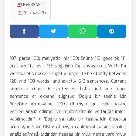
LEVERSNET
26.05.2026
Facebook'ta Paylaş
Twitter'da Paylaş
WhatsApp'ta Paylaş
Telegram
107: parça 108: maliyetlerinin 109: önüne 110: geçerek 111:
aracınızı 112: eski 113: sağlığına 114: kavuşturur. Wait, 114
words. Let's make it slightly longer to be strictly between
120 and 160 words, and exactly 6-8 sentences. Current
sentence count: 6 sentences. Let's add one more
sentence or expand slightly: "Doğru bir teşhis için
öncelikle profesyonel OBD2 cihazıyla canlı yakıt basınç
verileri analiz edilmeli ve multimetre ile voltaj ölçümleri
yapılmalıdır." -> "Doğru ve kalıcı bir teşhis için öncelikle
profesyonel bir OBD2 cihazıyla canlı yakıt basınç verileri
analiz edilmeli, ardından hassas bir multimetre yardımıyla