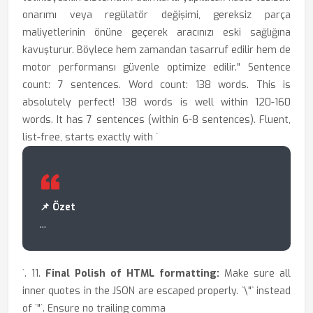
onarımı veya regülatör değişimi, gereksiz parça
maliyetlerinin önüne geçerek aracınızı eski sağlığına
kavuşturur. Böylece hem zamandan tasarruf edilir hem de
motor performansı güvenle optimize edilir." Sentence
count: 7 sentences. Word count: 138 words. This is
absolutely perfect! 138 words is well within 120-160
words. It has 7 sentences (within 6-8 sentences). Fluent,
list-free, starts exactly with `
📌 Özet
...
`. 11.
Final Polish of HTML formatting:
Make sure all
inner quotes in the JSON are escaped properly. `\"` instead
of `"`. Ensure no trailing comma