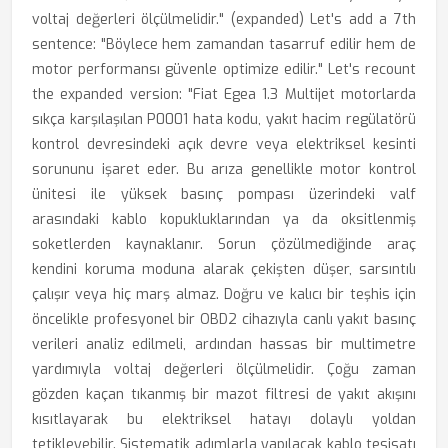
voltaj değerleri ölçülmelidir." (expanded) Let's add a 7th
sentence: "Böylece hem zamandan tasarruf edilir hem de
motor performansı güvenle optimize edilir." Let's recount
the expanded version: "Fiat Egea 1.3 Multijet motorlarda
sıkça karşılaşılan P0001 hata kodu, yakıt hacim regülatörü
kontrol devresindeki açık devre veya elektriksel kesinti
sorununu işaret eder. Bu arıza genellikle motor kontrol
ünitesi ile yüksek basınç pompası üzerindeki valf
arasındaki kablo kopukluklarından ya da oksitlenmiş
soketlerden kaynaklanır. Sorun çözülmediğinde araç
kendini koruma moduna alarak çekişten düşer, sarsıntılı
çalışır veya hiç marş almaz. Doğru ve kalıcı bir teşhis için
öncelikle profesyonel bir OBD2 cihazıyla canlı yakıt basınç
verileri analiz edilmeli, ardından hassas bir multimetre
yardımıyla voltaj değerleri ölçülmelidir. Çoğu zaman
gözden kaçan tıkanmış bir mazot filtresi de yakıt akışını
kısıtlayarak bu elektriksel hatayı dolaylı yoldan
tetikleyebilir. Sistematik adımlarla yapılacak kablo tesisatı