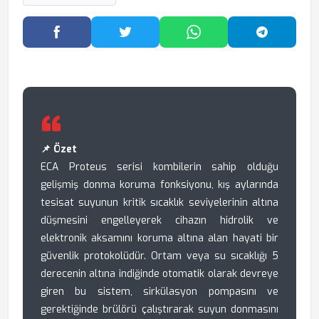
Facebook'ta Paylaş
Twitter'da Paylaş
WhatsApp'ta Paylaş
Telegram
📌 Özet
ECA Proteus serisi kombilerin sahip olduğu
gelişmiş donma koruma fonksiyonu, kış aylarında
tesisat suyunun kritik sıcaklık seviyelerinin altına
düşmesini engelleyerek cihazın hidrolik ve
elektronik aksamını koruma altına alan hayati bir
güvenlik protokolüdür. Ortam veya su sıcaklığı 5
derecenin altına indiğinde otomatik olarak devreye
giren bu sistem, sirkülasyon pompasını ve
gerektiğinde brülörü çalıştırarak suyun donmasını