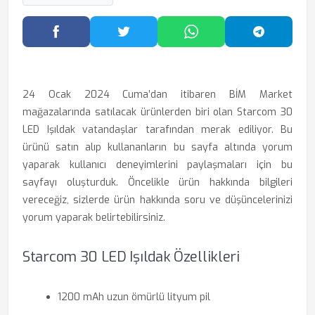
Facebook'ta Paylaş
Twitter'da Paylaş
WhatsApp'ta Paylaş
Telegram
24 Ocak 2024 Cuma’dan itibaren BİM Market
mağazalarında satılacak ürünlerden biri olan Starcom 30
LED Işıldak vatandaşlar tarafından merak ediliyor. Bu
ürünü satın alıp kullananların bu sayfa altında yorum
yaparak kullanıcı deneyimlerini paylaşmaları için bu
sayfayı oluşturduk. Öncelikle ürün hakkında bilgileri
vereceğiz, sizlerde ürün hakkında soru ve düşüncelerinizi
yorum yaparak belirtebilirsiniz.
Starcom 30 LED Işıldak Özellikleri
1200 mAh uzun ömürlü lityum pil